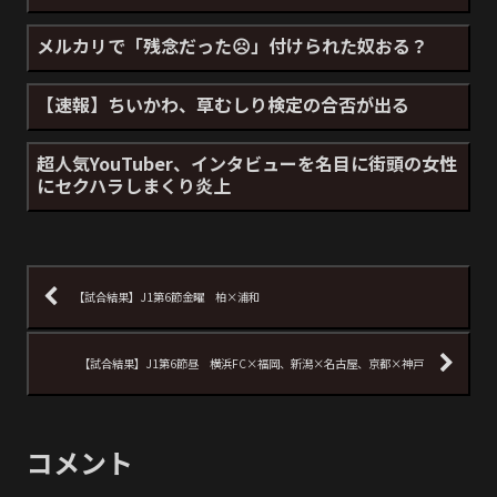
メルカリで「残念だった☹」付けられた奴おる？
【速報】ちいかわ、草むしり検定の合否が出る
超人気YouTuber、インタビューを名目に街頭の女性
にセクハラしまくり炎上
【試合結果】J1第6節金曜 柏×浦和
【試合結果】J1第6節昼 横浜FC×福岡、新潟×名古屋、京都×神戸
コメント