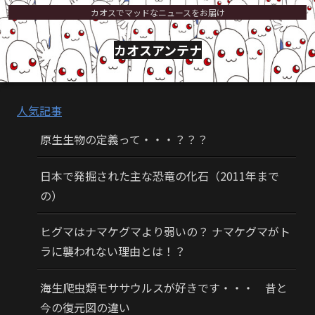
カオスでマッドなニュースをお届け
カオスアンテナ
人気記事
原生生物の定義って・・・？？？
日本で発掘された主な恐竜の化石（2011年まで
の）
ヒグマはナマケグマより弱いの？ ナマケグマがト
ラに襲われない理由とは！？
海生爬虫類モササウルスが好きです・・・ 昔と
今の復元図の違い