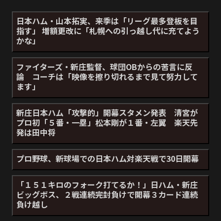
日本ハム・山本拓実、来季は「リーグ最多登板を目
指す」 増額更改に「札幌への引っ越し代に充てよう
かな」
ファイターズ・新庄監督、球団OBからの苦言に反
論 コーチは「映像を擦り切れるまで見て努力して
ます」
新庄日本ハム「攻撃的」開幕スタメン発表 清宮が
プロ初「５番・一塁」松本剛が１番・左翼 楽天先
発は田中将
プロ野球、新球場での日本ハム対楽天戦で30日開幕
「１５１キロのフォーク打てるか！」日ハム・新庄
ビッグボス、２戦連続完封負けで開幕３カード連続
負け越し