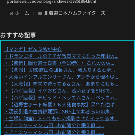
portsnews.livedoor.blog/archives/19861864.html
ホーム
北海道日本ハムファイターズ
おすすめ記事
【マンガ】ぜんぶ私が中心
ドランゴボールのチチが教育ママになった理由ｗ...
【驚愕】幽☆遊☆白書（全19巻）←これｗｗｗ...
【悲報】 幻影旅団の団長さん、激太りすると全...
大食いインフルエンサーさん、アンチから理不尽...
【大悲報】未来で待ってる女さん、あまりにも多...
【ハゲ速報】イケおぢさん、若い女子をSNSで...
【ハゲ速報】デビッド・ベッカムさん、ベッカム...
【辺野古ボート転覆１６人死傷事故】呆れた逆ギ...
現役引退の古賀紗理那にSNS上でねぎらいの声...
主婦に個室に入ってもらい撮影させたイッてるオ...
チェンソーマン 吉田...お前随分と鍛え直し...
チェンソーマン 吉田...お前随分と鍛え直し...