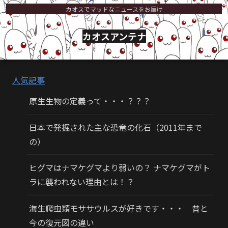
カオスでマッドなニュースをお届け
カオスアンテナ
人気記事
原生生物の定義って・・・？？？
日本で発掘された主な恐竜の化石（2011年まで
の）
ヒグマはナマケグマより弱いの？ ナマケグマがト
ラに襲われない理由とは！？
海生爬虫類モササウルスが好きです・・・ 昔と
今の復元図の違い