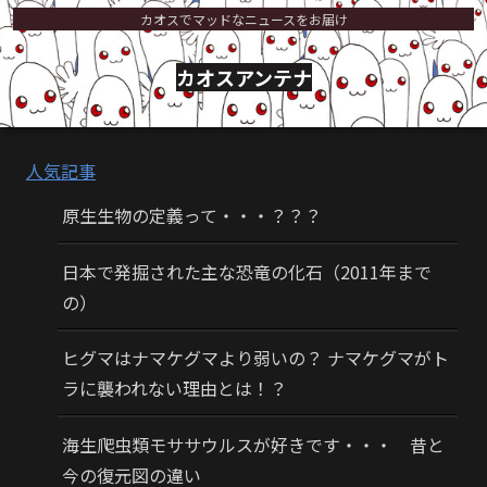
カオスでマッドなニュースをお届け
カオスアンテナ
人気記事
原生生物の定義って・・・？？？
日本で発掘された主な恐竜の化石（2011年まで
の）
ヒグマはナマケグマより弱いの？ ナマケグマがト
ラに襲われない理由とは！？
海生爬虫類モササウルスが好きです・・・ 昔と
今の復元図の違い