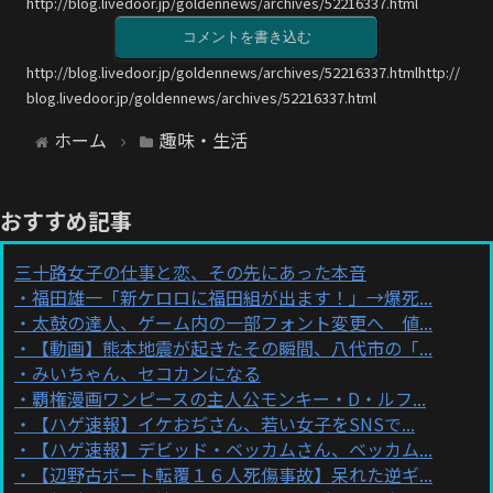
http://blog.livedoor.jp/goldennews/archives/52216337.html
コメントを書き込む
http://blog.livedoor.jp/goldennews/archives/52216337.htmlhttp://
blog.livedoor.jp/goldennews/archives/52216337.html
ホーム
趣味・生活
おすすめ記事
三十路女子の仕事と恋、その先にあった本音
福田雄一「新ケロロに福田組が出ます！」→爆死...
太鼓の達人、ゲーム内の一部フォント変更へ 値...
【動画】熊本地震が起きたその瞬間、八代市の「...
みいちゃん、セコカンになる
覇権漫画ワンピースの主人公モンキー・D・ルフ...
【ハゲ速報】イケおぢさん、若い女子をSNSで...
【ハゲ速報】デビッド・ベッカムさん、ベッカム...
【辺野古ボート転覆１６人死傷事故】呆れた逆ギ...