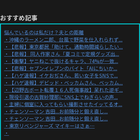
おすすめ記事
悩んでいるのは私だけ？夫との距離
沖縄のラーメン二郎、台風で野菜を仕入れられず...
【悲報】東京都民「助けて。通勤時間減らしたい...
【悲報】 同人作家さん「夏コミで定規グッズ出...
【衝撃】ヤニねこで抜けるキャラ、74%が一致...
【悲報】セブンイレブンのバイト「AIにちいか...
【ハゲ速報】イケおぢさん、若い女子をSNSで...
【ハゲ速報】デビッド・ベッカムさん、ベッカム...
【辺野古ボート転覆１６人死傷事故】呆れた逆ギ...
現役引退の古賀紗理那にSNS上でねぎらいの声...
主婦に個室に入ってもらい撮影させたイッてるオ...
チェンソーマン 吉田...お前随分と鍛え直し...
チェンソーマン 吉田...お前随分と鍛え直し...
東京リベンジャーズ マイキーはさぁ…