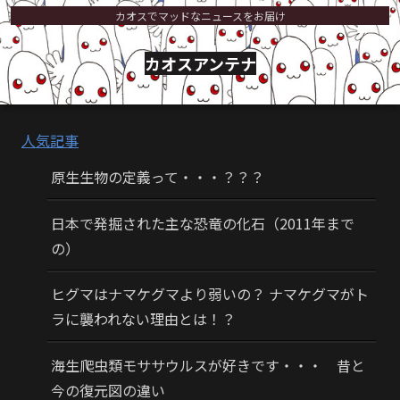
カオスでマッドなニュースをお届け
カオスアンテナ
人気記事
原生生物の定義って・・・？？？
日本で発掘された主な恐竜の化石（2011年まで
の）
ヒグマはナマケグマより弱いの？ ナマケグマがト
ラに襲われない理由とは！？
海生爬虫類モササウルスが好きです・・・ 昔と
今の復元図の違い