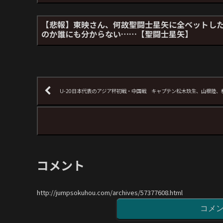
【悲報】東映さん、何故聖闘士星矢に全ベットし
のか誰にも分からない……【聖闘士星矢】
U-20日本代表のアジア杯初戦・中国戦 キャプテン松木玖生、山根陸、横
コメント
http://jumpsokuhou.com/archives/57377608.html
コメ