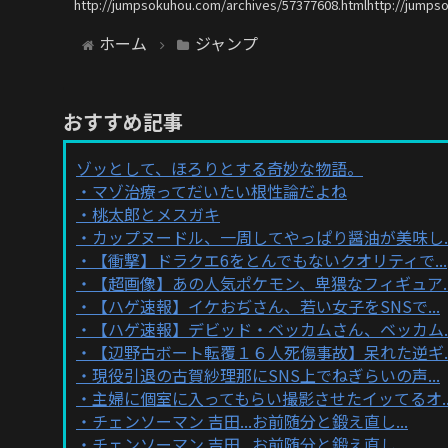
http://jumpsokuhou.com/archives/57377608.htmlhttp://jumps
ホーム
ジャンプ
おすすめ記事
ゾッとして、ほろりとする奇妙な物語。
マゾ治療ってだいたい根性論だよね
桃太郎とメスガキ
カップヌードル、一周してやっぱり醤油が美味し..
【衝撃】ドラクエ6をとんでもないクオリティで...
【超画像】あの人気ポケモン、卑猥なフィギュア..
【ハゲ速報】イケおぢさん、若い女子をSNSで...
【ハゲ速報】デビッド・ベッカムさん、ベッカム..
【辺野古ボート転覆１６人死傷事故】呆れた逆ギ..
現役引退の古賀紗理那にSNS上でねぎらいの声...
主婦に個室に入ってもらい撮影させたイッてるオ..
チェンソーマン 吉田...お前随分と鍛え直し...
チェンソーマン 吉田...お前随分と鍛え直し...