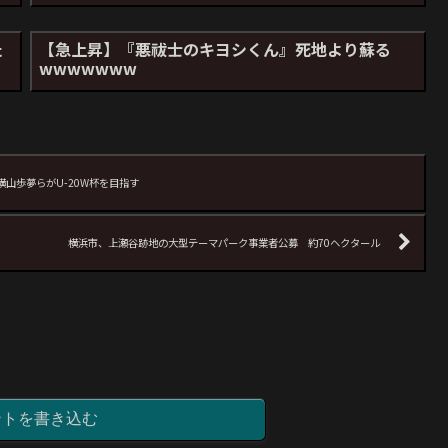
た
【急上昇】『悪祓士のキヨシくん』死地より蘇る
wwwwwww
山歩夢らがU-20W杯を目指す
横浜市、上瀬谷跡地の大型テーマパーク事業者公募 約70ヘクタール
ントを書き込む