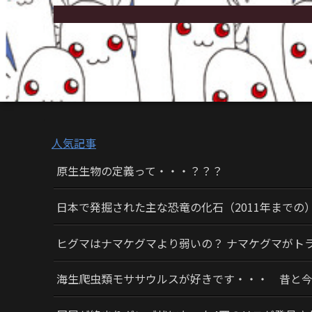
人気記事
原生生物の定義って・・・？？？
日本で発掘された主な恐竜の化石（2011年までの
ヒグマはナマケグマより弱いの？ ナマケグマがト
海生爬虫類モササウルスが好きです・・・ 昔と