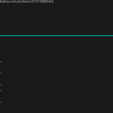
okuhou.com/archives/57377608.html
.
.
.
.
.