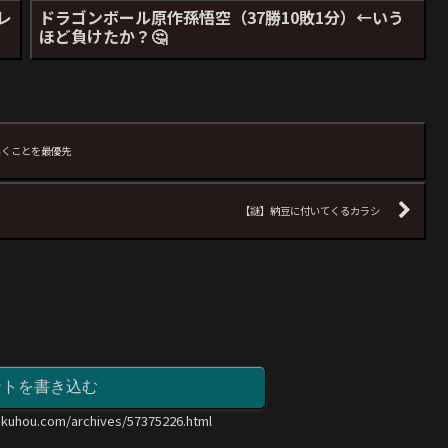
レ
ドラゴンボール原作孫悟空（37勝10敗1分）←いう
ほど負けたか？🤔
届くことを最優先
【謎】納豆に付いてくるカラシ
ントを書き込む
okuhou.com/archives/57375226.html