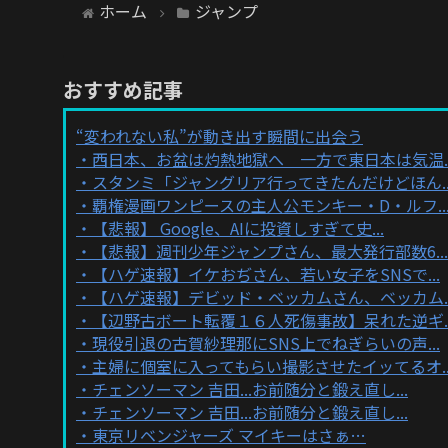
ホーム
ジャンプ
おすすめ記事
“変われない私”が動き出す瞬間に出会う
西日本、お盆は灼熱地獄へ 一方で東日本は気温..
スタンミ「ジャングリア行ってきたんだけどほん..
覇権漫画ワンピースの主人公モンキー・D・ルフ..
【悲報】 Google、AIに投資しすぎて史...
【悲報】週刊少年ジャンプさん、最大発行部数6...
【ハゲ速報】イケおぢさん、若い女子をSNSで...
【ハゲ速報】デビッド・ベッカムさん、ベッカム..
【辺野古ボート転覆１６人死傷事故】呆れた逆ギ..
現役引退の古賀紗理那にSNS上でねぎらいの声...
主婦に個室に入ってもらい撮影させたイッてるオ..
チェンソーマン 吉田...お前随分と鍛え直し...
チェンソーマン 吉田...お前随分と鍛え直し...
東京リベンジャーズ マイキーはさぁ…