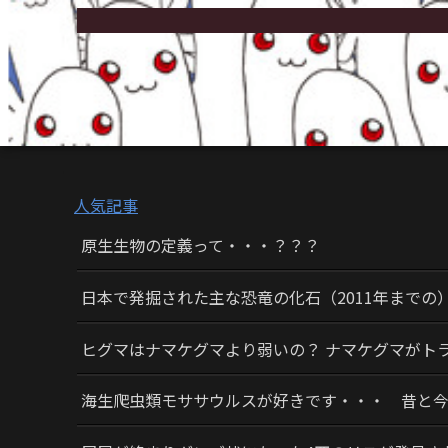
人気記事
原生生物の定義って・・・？？？
日本で発掘された主な恐竜の化石（2011年までの
ヒグマはナマケグマより弱いの？ ナマケグマがト
海生爬虫類モササウルスが好きです・・・ 昔と