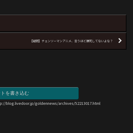
【疑問】チェンソーマンアニメ、言うほど爆死してないよな？
ントを書き込む
tp://blog.livedoor.jp/goldennews/archives/52213017.html