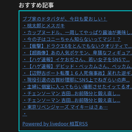
おすすめ記事
ブブ家のドタバタが、今日も愛おしい！
桃太郎とメスガキ
カップヌードル、一周してやっぱり醤油が美味し..
今の子はコニーちゃん知らないってマジ！？
【衝撃】ドラクエ6をとんでもないクオリティで...
【超画像】あの人気ポケモン、卑猥なフィギュア..
【ハゲ速報】イケおぢさん、若い女子をSNSで...
【ハゲ速報】デビッド・ベッカムさん、ベッカム..
【辺野古ボート転覆１６人死傷事故】呆れた逆ギ..
現役引退の古賀紗理那にSNS上でねぎらいの声...
主婦に個室に入ってもらい撮影させたイッてるオ..
チェンソーマン 吉田...お前随分と鍛え直し...
チェンソーマン 吉田...お前随分と鍛え直し...
東京リベンジャーズ マイキーはさぁ…
Powered by livedoor 相互RSS