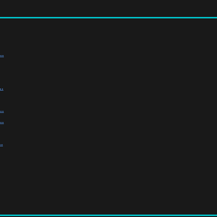
.
.
.
.
.