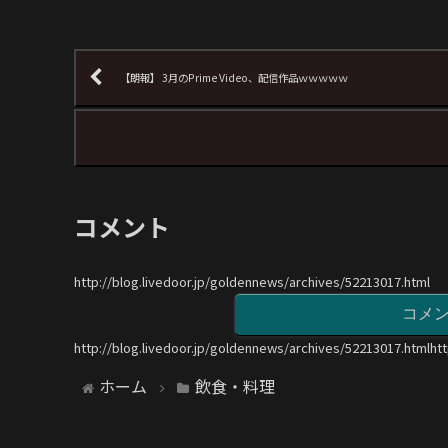
【朗報】 3月のPrime Video、配信作品ｗｗｗｗｗ
コメント
http://blog.livedoor.jp/goldennews/archives/52213017.html
コメ
http://blog.livedoor.jp/goldennews/archives/52213017.htmlht
ホーム
飲食・料理