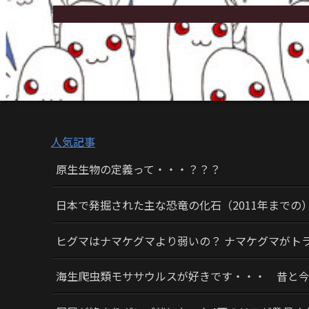
人気記事
原生生物の定義って・・・？？？
日本で発掘された主な恐竜の化石（2011年までの
ヒグマはナマケグマより弱いの？ ナマケグマがト
海生爬虫類モササウルスが好きです・・・ 昔と