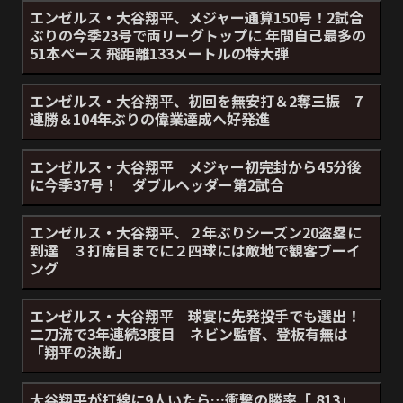
エンゼルス・大谷翔平、メジャー通算150号！2試合
ぶりの今季23号で両リーグトップに 年間自己最多の
51本ペース 飛距離133メートルの特大弾
エンゼルス・大谷翔平、初回を無安打＆2奪三振 7
連勝＆104年ぶりの偉業達成へ好発進
エンゼルス・大谷翔平 メジャー初完封から45分後
に今季37号！ ダブルヘッダー第2試合
エンゼルス・大谷翔平、２年ぶりシーズン20盗塁に
到達 ３打席目までに２四球には敵地で観客ブーイ
ング
エンゼルス・大谷翔平 球宴に先発投手でも選出！
二刀流で3年連続3度目 ネビン監督、登板有無は
「翔平の決断」
大谷翔平が打線に9人いたら…衝撃の勝率「.813」