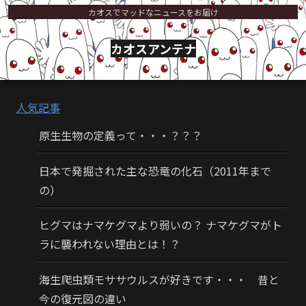
カオスでマッドなニュースをお届け
カオスアンテナ
人気記事
原生生物の定義って・・・？？？
日本で発掘された主な恐竜の化石（2011年まで
の）
ヒグマはナマケグマより弱いの？ ナマケグマがト
ラに襲われない理由とは！？
海生爬虫類モササウルスが好きです・・・ 昔と
今の復元図の違い