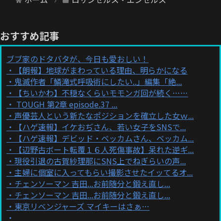
おすすめ記事
ブブ家のドタバタが、今日も愛おしい！
【朗報】地球がまわっている理由、明らかになる
鬼滅作者「鱗滝式呼吸術にしたい..」編集「絶...
【ちいかわ】不穏なくらいモモンガ回が続く……
TOUGH 第2章 episode.37 ...
声優芸人という新たなポジションを確立した女ｗ...
【ハゲ速報】イケおぢさん、若い女子をSNSで...
【ハゲ速報】デビッド・ベッカムさん、ベッカム...
【辺野古ボート転覆１６人死傷事故】呆れた逆ギ...
現役引退の古賀紗理那にSNS上でねぎらいの声...
主婦に個室に入ってもらい撮影させたイッてるオ...
チェンソーマン 吉田...お前随分と鍛え直し...
チェンソーマン 吉田...お前随分と鍛え直し...
東京リベンジャーズ マイキーはさぁ…