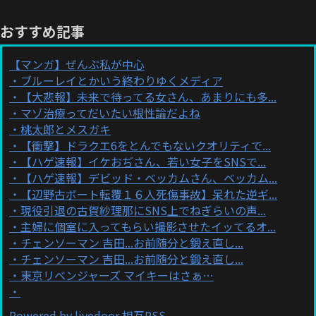
おすすめ記事
【マンガ】ぜんぶ私が中心
ブルーレイとかいう終わりゆくメディア
【大悲報】未来で待ってる女さん、あまりにも多...
マゾ治療ってだいたい根性論だよね
桃太郎とメスガキ
【衝撃】ドラクエ6をとんでもないクオリティで...
【ハゲ速報】イケおぢさん、若い女子をSNSで...
【ハゲ速報】デビッド・ベッカムさん、ベッカム...
【辺野古ボート転覆１６人死傷事故】呆れた逆ギ...
現役引退の古賀紗理那にSNS上でねぎらいの声...
主婦に個室に入ってもらい撮影させたイッてるオ...
チェンソーマン 吉田...お前随分と鍛え直し...
チェンソーマン 吉田...お前随分と鍛え直し...
東京リベンジャーズ マイキーはさぁ…
Powered by livedoor 相互RSS