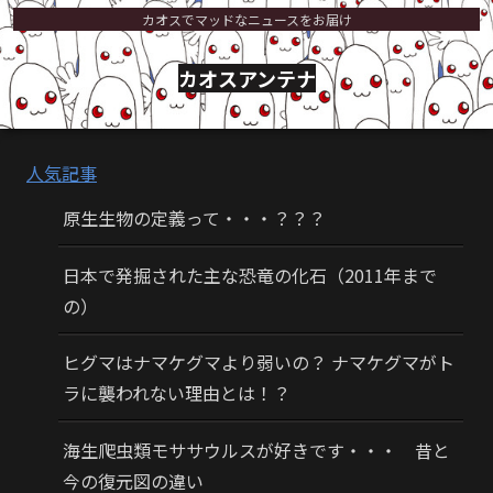
カオスでマッドなニュースをお届け
カオスアンテナ
人気記事
原生生物の定義って・・・？？？
日本で発掘された主な恐竜の化石（2011年まで
の）
ヒグマはナマケグマより弱いの？ ナマケグマがト
ラに襲われない理由とは！？
海生爬虫類モササウルスが好きです・・・ 昔と
今の復元図の違い