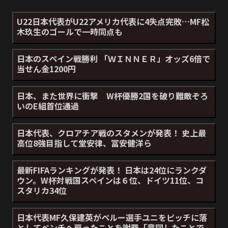
U22日本代表がU22アメリカ代表に4失点完敗…MF松
木玖生のゴールで一時同点も
日本のスペイン戦勝利 「ＷＩＮＮＥＲ」オッズ6倍で
当せん金1200円
日本、また世界に衝撃 W杯優勝2国を破り難敵ぞろ
いのE組首位通過
日本代表、クロアチア戦のスタメンが発表！ 史上最
高位8強目指して堂安律、冨安健洋ら
最新FIFAランキングが発表！ 日本は24位にランクダ
ウン。W杯対戦国スペインは６位、ドイツ11位、コ
スタリカ34位
日本代表MF久保建英がペルー選手ユニをピッチに落
としてベンチへ戻ったことを謝罪「意図したことで