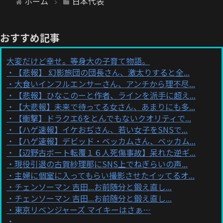
ホーム
日本代表
おすすめ記事
大変だけど幸せ。等身大の子育て物語。
【悲報】 幻影旅団の団長さん、激太りすると全...
大食いインフルエンサーさん、アンチから理不尽...
【悲報】ひなこのーと作者、ラインを派手に超え...
【大悲報】未来で待ってる女さん、あまりにも多...
【衝撃】ドラクエ6をとんでもないクオリティで...
【ハゲ速報】イケおぢさん、若い女子をSNSで...
【ハゲ速報】デビッド・ベッカムさん、ベッカム...
【辺野古ボート転覆１６人死傷事故】呆れた逆ギ...
現役引退の古賀紗理那にSNS上でねぎらいの声...
主婦に個室に入ってもらい撮影させたイッてるオ...
チェンソーマン 吉田...お前随分と鍛え直し...
チェンソーマン 吉田...お前随分と鍛え直し...
東京リベンジャーズ マイキーはさぁ…