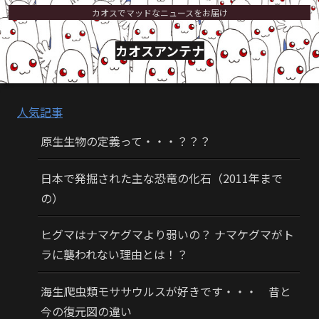
カオスでマッドなニュースをお届け
カオスアンテナ
人気記事
原生生物の定義って・・・？？？
日本で発掘された主な恐竜の化石（2011年まで
の）
ヒグマはナマケグマより弱いの？ ナマケグマがト
ラに襲われない理由とは！？
海生爬虫類モササウルスが好きです・・・ 昔と
今の復元図の違い