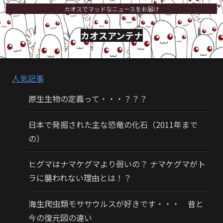
カオスでマッドなニュースをお届け
カオスアンテナ
人気記事
原生生物の定義って・・・？？？
日本で発掘された主な恐竜の化石（2011年まで
の）
ヒグマはナマケグマより弱いの？ ナマケグマがト
ラに襲われない理由とは！？
海生爬虫類モササウルスが好きです・・・ 昔と
今の復元図の違い