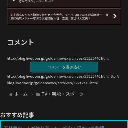
さかのメジャーリーガーが
史上最高レベルと期待を持たせた今大会、ライバル国でWBC辞退者続出…背
景に所属メジャー球団の派遣難色 大谷、吉田、誠也は大丈夫？
コメント
http://blog.livedoor.jp/goldennews/archives/52212440.html
コメントを書き込む
http://blog.livedoor.jp/goldennews/archives/52212440.htmlhttp://
blog.livedoor.jp/goldennews/archives/52212440.html
ホーム
TV・芸能・スポーツ
おすすめ記事
不器用な二人が辿り着いた、切なく温かい恋物語