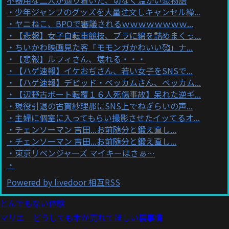
少年ジャンプのグッズを大量注文しキャンセル繰...
ヤニねこ、BPOで審議されるｗｗｗｗｗｗｗｗ...
【悲報】女子自転車競技、ブラに綿を詰めまくっ...
ちいかわ映画見た客「モモンガかわいい🥰」ナ...
【悲報】ルフィさん、壊れる・・・
【ハゲ速報】イケおぢさん、若い女子をSNSで...
【ハゲ速報】デビッド・ベッカムさん、ベッカム...
【辺野古ボート転覆１６人死傷事故】呆れた逆ギ...
現役引退の古賀紗理那にSNS上でねぎらいの声...
主婦に個室に入ってもらい撮影させたイッてるオ...
チェンソーマン 吉田...お前随分と鍛え直し...
チェンソーマン 吉田...お前随分と鍛え直し...
東京リベンジャーズ マイキーはさぁ…
Powered by livedoor 相互RSS
とんでもない体験
マリエ どうしても本が売れてほしい裏事情