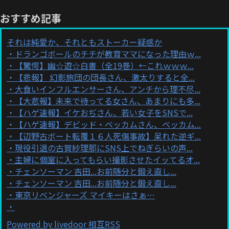
おすすめ記事
それは純愛か、それともストーカー疑惑か
ドランゴボールのチチが教育ママになった理由ｗ...
【驚愕】幽☆遊☆白書（全19巻）←これｗｗｗ...
【悲報】 幻影旅団の団長さん、激太りすると全...
大食いインフルエンサーさん、アンチから理不尽...
【大悲報】未来で待ってる女さん、あまりにも多...
【ハゲ速報】イケおぢさん、若い女子をSNSで...
【ハゲ速報】デビッド・ベッカムさん、ベッカム...
【辺野古ボート転覆１６人死傷事故】呆れた逆ギ...
現役引退の古賀紗理那にSNS上でねぎらいの声...
主婦に個室に入ってもらい撮影させたイッてるオ...
チェンソーマン 吉田...お前随分と鍛え直し...
チェンソーマン 吉田...お前随分と鍛え直し...
東京リベンジャーズ マイキーはさぁ…
Powered by livedoor 相互RSS