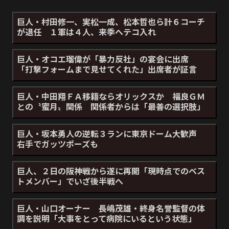
巨人・村田修一、実松一成、松本哲也ら計６コーチ
が退任 １軍は４人、来季へテコ入れ
巨人・オコエ瑠偉が「暴力反社」の宴会に出席
「打撃フォームまで見せてくれた」出席者が証言
巨人・中田翔ＦＡ移籍ならオリックスか 福良ＧＭ
との〝蜜月〟関係 関係者からは「最善の選択肢」
巨人・坂本勇人の逆転３ランに東京ドーム大歓声
右手でガッツポーズも
巨人、２日の阪神戦から遂に再開「現時点でのベス
トメンバー」でいざ後半戦へ
巨人・山口オーナー 長嶋茂雄・終身名誉監督の体
調を説明「大事をとって病院にいるという状態」