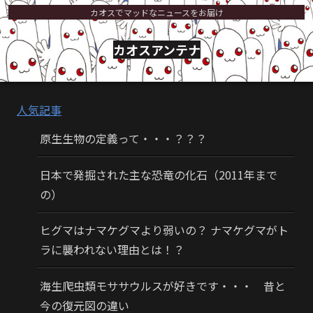
カオスでマッドなニュースをお届け
カオスアンテナ
人気記事
原生生物の定義って・・・？？？
日本で発掘された主な恐竜の化石（2011年まで
の）
ヒグマはナマケグマより弱いの？ ナマケグマがト
ラに襲われない理由とは！？
海生爬虫類モササウルスが好きです・・・ 昔と
今の復元図の違い