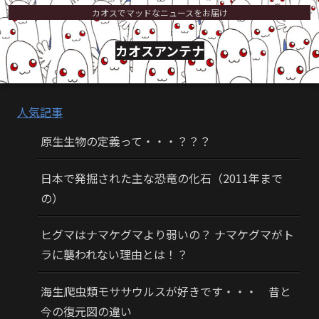
カオスでマッドなニュースをお届け
カオスアンテナ
人気記事
原生生物の定義って・・・？？？
日本で発掘された主な恐竜の化石（2011年まで
の）
ヒグマはナマケグマより弱いの？ ナマケグマがト
ラに襲われない理由とは！？
海生爬虫類モササウルスが好きです・・・ 昔と
今の復元図の違い