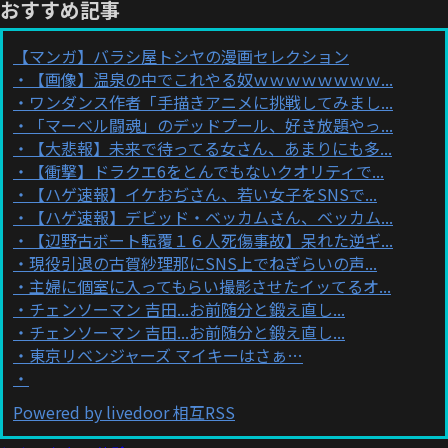
おすすめ記事
【マンガ】バラシ屋トシヤの漫画セレクション
【画像】温泉の中でこれやる奴ｗｗｗｗｗｗｗｗ...
ワンダンス作者「手描きアニメに挑戦してみまし...
「マーベル闘魂」のデッドプール、好き放題やっ...
【大悲報】未来で待ってる女さん、あまりにも多...
【衝撃】ドラクエ6をとんでもないクオリティで...
【ハゲ速報】イケおぢさん、若い女子をSNSで...
【ハゲ速報】デビッド・ベッカムさん、ベッカム...
【辺野古ボート転覆１６人死傷事故】呆れた逆ギ...
現役引退の古賀紗理那にSNS上でねぎらいの声...
主婦に個室に入ってもらい撮影させたイッてるオ...
チェンソーマン 吉田...お前随分と鍛え直し...
チェンソーマン 吉田...お前随分と鍛え直し...
東京リベンジャーズ マイキーはさぁ…
Powered by livedoor 相互RSS