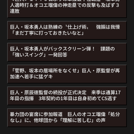
人適時打＆オコエ瑠偉の神走塁での反撃も及ばず３
連敗
巨人・坂本勇人は熟練の〝仕上げ術〟 強振は我慢
「まだ丁寧に打っておきたいなと」
巨人・坂本勇人がバックスクリーン弾！ 課題の
「強いスイング」一発回答
「菅野、坂本の居場所をなくせ」巨人・原監督が再
加速へ若手に猛ゲキ
巨人・原辰徳監督の続投が正式決定 来季は通算17
年目の指揮 3年契約の1年目は自身初めてCS逃す
暴力団の宴席に参加報道 巨人のオコエ瑠偉「処分
なし」に、他球団から「理解に苦しむ」の声