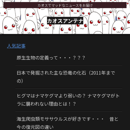
カオスでマッドなニュースをお届け
カオスアンテナ
人気記事
原生生物の定義って・・・？？？
日本で発掘された主な恐竜の化石（2011年まで
の）
ヒグマはナマケグマより弱いの？ ナマケグマがト
ラに襲われない理由とは！？
海生爬虫類モササウルスが好きです・・・ 昔と
今の復元図の違い