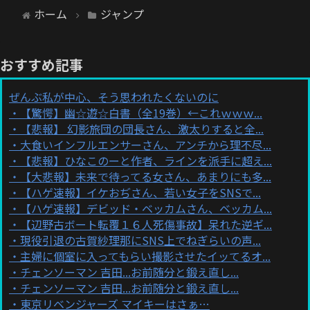
ホーム
ジャンプ
おすすめ記事
ぜんぶ私が中心、そう思われたくないのに
【驚愕】幽☆遊☆白書（全19巻）←これｗｗｗ...
【悲報】 幻影旅団の団長さん、激太りすると全...
大食いインフルエンサーさん、アンチから理不尽...
【悲報】ひなこのーと作者、ラインを派手に超え...
【大悲報】未来で待ってる女さん、あまりにも多...
【ハゲ速報】イケおぢさん、若い女子をSNSで...
【ハゲ速報】デビッド・ベッカムさん、ベッカム...
【辺野古ボート転覆１６人死傷事故】呆れた逆ギ...
現役引退の古賀紗理那にSNS上でねぎらいの声...
主婦に個室に入ってもらい撮影させたイッてるオ...
チェンソーマン 吉田...お前随分と鍛え直し...
チェンソーマン 吉田...お前随分と鍛え直し...
東京リベンジャーズ マイキーはさぁ…