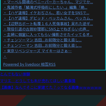
マーベル闘魂のペニーパーカーちゃん、マジでか...
鬼滅作者「鱗滝式呼吸術にしたい..」編集「絶...
【ハゲ速報】イケおぢさん、若い女子をSNSで...
【ハゲ速報】デビッド・ベッカムさん、ベッカム...
【辺野古ボート転覆１６人死傷事故】呆れた逆ギ...
現役引退の古賀紗理那にSNS上でねぎらいの声...
主婦に個室に入ってもらい撮影させたイッてるオ...
チェンソーマン 吉田...お前随分と鍛え直し...
チェンソーマン 吉田...お前随分と鍛え直し...
東京リベンジャーズ マイキーはさぁ…
Powered by livedoor 相互RSS
とんでもない体験
マリエ どうしても本が売れてほしい裏事情
【画像】なんでそこに家建てた？ってなる画像ｗｗｗｗｗｗ