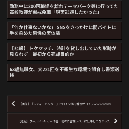
勤務中に200回職場を離れテーマパーク等に行ってた
高校教師が懲戒免職「現実逃避したかった」
「何か仕事ないかな」 SNSをきっかけに闇バイトに
手を染めた男性の実体験
【悲報】 トケマッチ、時計を貸し出していた形跡が
見られず 最初から売却目的か
63歳無職女、犬221匹を不衛生な環境で飼育し書類送
検
【画像】『シティーハンター』ヒロイン槇村香役がコチラｗｗｗｗｗｗ
【悲報】ワールドトリガー作者、地味に冨樫レベルに仕事してなかった