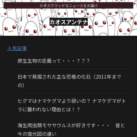
カオスでマッドなニュースをお届け
カオスアンテナ
人気記事
原生生物の定義って・・・？？？
日本で発掘された主な恐竜の化石（2011年まで
の）
ヒグマはナマケグマより弱いの？ ナマケグマがト
ラに襲われない理由とは！？
海生爬虫類モササウルスが好きです・・・ 昔と
今の復元図の違い