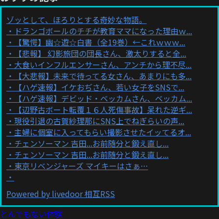
ゾッとして、ほろりとする奇妙な物語。
ドランゴボールのチチが教育ママになった理由ｗ...
【驚愕】幽☆遊☆白書（全19巻）←これｗｗｗ...
【悲報】 幻影旅団の団長さん、激太りすると全...
大食いインフルエンサーさん、アンチから理不尽...
【大悲報】未来で待ってる女さん、あまりにも多...
【ハゲ速報】イケおぢさん、若い女子をSNSで...
【ハゲ速報】デビッド・ベッカムさん、ベッカム...
【辺野古ボート転覆１６人死傷事故】呆れた逆ギ...
現役引退の古賀紗理那にSNS上でねぎらいの声...
主婦に個室に入ってもらい撮影させたイッてるオ...
チェンソーマン 吉田...お前随分と鍛え直し...
チェンソーマン 吉田...お前随分と鍛え直し...
東京リベンジャーズ マイキーはさぁ…
Powered by livedoor 相互RSS
とんでもない体験