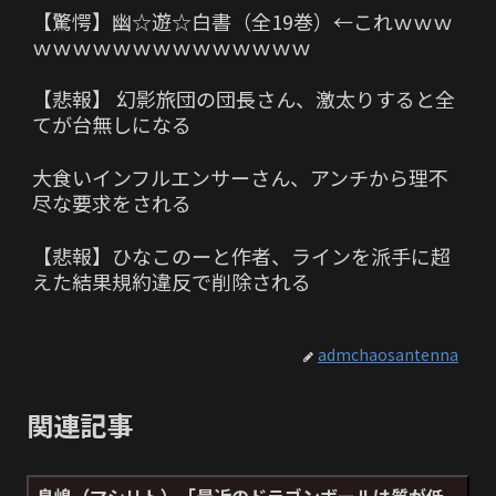
【驚愕】幽☆遊☆白書（全19巻）←これｗｗｗ
ｗｗｗｗｗｗｗｗｗｗｗｗｗｗ
【悲報】 幻影旅団の団長さん、激太りすると全
てが台無しになる
大食いインフルエンサーさん、アンチから理不
尽な要求をされる
【悲報】ひなこのーと作者、ラインを派手に超
えた結果規約違反で削除される
admchaosantenna
関連記事
鳥嶋（マシリト）「最近のドラゴンボールは質が低