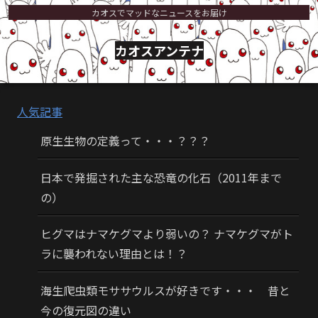
カオスでマッドなニュースをお届け
カオスアンテナ
人気記事
原生生物の定義って・・・？？？
日本で発掘された主な恐竜の化石（2011年まで
の）
ヒグマはナマケグマより弱いの？ ナマケグマがト
ラに襲われない理由とは！？
海生爬虫類モササウルスが好きです・・・ 昔と
今の復元図の違い