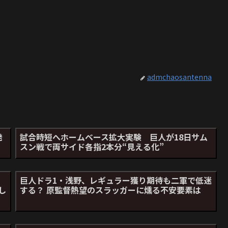
admchaosantenna
発
試合時短へホームベース拡大実験 巨人が18日サム
スン戦で両サイド各指2本分“見える化”
院
巨人ドラ1・浅野、レギュラー獲り期待も二軍で低迷
し
する？ 原監督熱望のスラッガーに燻る不安要素は