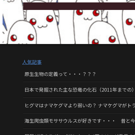
人気記事
原生生物の定義って・・・？？？
日本で発掘された主な恐竜の化石（2011年までの
ヒグマはナマケグマより弱いの？ ナマケグマがト
海生爬虫類モササウルスが好きです・・・ 昔と