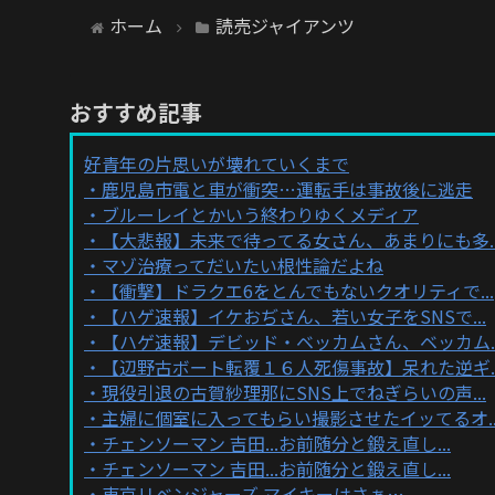
ホーム
読売ジャイアンツ
おすすめ記事
好青年の片思いが壊れていくまで
鹿児島市電と車が衝突…運転手は事故後に逃走
ブルーレイとかいう終わりゆくメディア
【大悲報】未来で待ってる女さん、あまりにも多..
マゾ治療ってだいたい根性論だよね
【衝撃】ドラクエ6をとんでもないクオリティで...
【ハゲ速報】イケおぢさん、若い女子をSNSで...
【ハゲ速報】デビッド・ベッカムさん、ベッカム..
【辺野古ボート転覆１６人死傷事故】呆れた逆ギ..
現役引退の古賀紗理那にSNS上でねぎらいの声...
主婦に個室に入ってもらい撮影させたイッてるオ..
チェンソーマン 吉田...お前随分と鍛え直し...
チェンソーマン 吉田...お前随分と鍛え直し...
東京リベンジャーズ マイキーはさぁ…