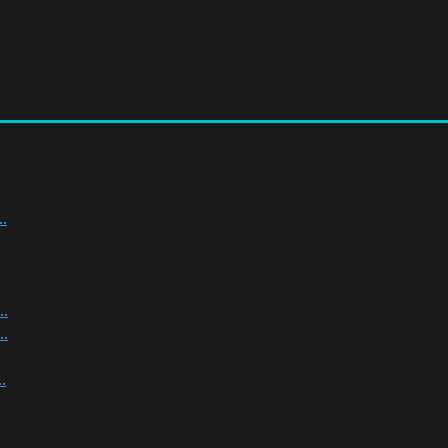
.
.
.
.