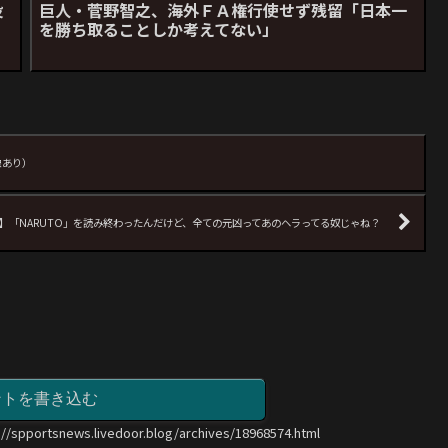
役
巨人・菅野智之、海外ＦＡ権行使せず残留「日本一
を勝ち取ることしか考えてない」
像あり）
】「NARUTO」を読み終わったんだけど、全ての元凶ってあのヘラってる奴じゃね？
ントを書き込む
://spportsnews.livedoor.blog/archives/18968574.html