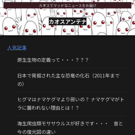
カオスでマッドなニュースをお届け
カオスアンテナ
人気記事
原生生物の定義って・・・？？？
日本で発掘された主な恐竜の化石（2011年まで
の）
ヒグマはナマケグマより弱いの？ ナマケグマがト
ラに襲われない理由とは！？
海生爬虫類モササウルスが好きです・・・ 昔と
今の復元図の違い