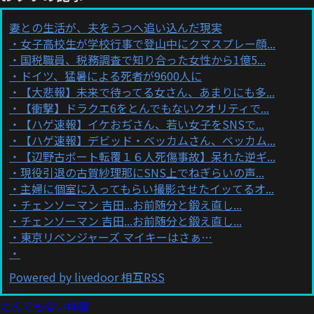
妻との生活が、夫をうつへ追い込んだ現実
女子高校生が学校行事で登山中にクマスプレー顔...
国税職員、税務調査で知り合った女性から1億5...
ドイツ、猛暑による死者が9600人に
【大悲報】未来で待ってる女さん、あまりにも多...
【衝撃】ドラクエ6をとんでもないクオリティで...
【ハゲ速報】イケおぢさん、若い女子をSNSで...
【ハゲ速報】デビッド・ベッカムさん、ベッカム...
【辺野古ボート転覆１６人死傷事故】呆れた逆ギ...
現役引退の古賀紗理那にSNS上でねぎらいの声...
主婦に個室に入ってもらい撮影させたイッてるオ...
チェンソーマン 吉田...お前随分と鍛え直し...
チェンソーマン 吉田...お前随分と鍛え直し...
東京リベンジャーズ マイキーはさぁ…
Powered by livedoor 相互RSS
とんでもない体験