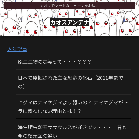
カオスでマッドなニュースをお届け
カオスアンテナ
人気記事
原生生物の定義って・・・？？？
日本で発掘された主な恐竜の化石（2011年まで
の）
ヒグマはナマケグマより弱いの？ ナマケグマがト
ラに襲われない理由とは！？
海生爬虫類モササウルスが好きです・・・ 昔と
今の復元図の違い