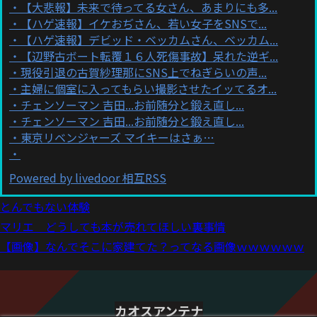
【大悲報】未来で待ってる女さん、あまりにも多...
【ハゲ速報】イケおぢさん、若い女子をSNSで...
【ハゲ速報】デビッド・ベッカムさん、ベッカム...
【辺野古ボート転覆１６人死傷事故】呆れた逆ギ...
現役引退の古賀紗理那にSNS上でねぎらいの声...
主婦に個室に入ってもらい撮影させたイッてるオ...
チェンソーマン 吉田...お前随分と鍛え直し...
チェンソーマン 吉田...お前随分と鍛え直し...
東京リベンジャーズ マイキーはさぁ…
Powered by livedoor 相互RSS
とんでもない体験
マリエ どうしても本が売れてほしい裏事情
【画像】なんでそこに家建てた？ってなる画像ｗｗｗｗｗｗ
カオスアンテナ