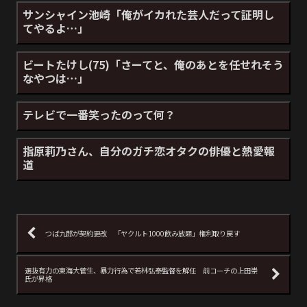
サンシャイン池崎「俺がイカれた芸人だって証明し
てやるよ…」
ビートたけし(75)「さーてと、俺のあとを任せれそう
なやつは…」
テレビで一番笑ったのって何？
指原莉乃さん、自分のガチ恋オタクの俳優と熱愛報
道
つば九郎が契約更改 「ヤクルト1000飲み放題」権利取り戻す
選抜有力の東海大菅生、暴力行為で若林弘泰監督を解任 前コーチの上田崇
氏が昇格