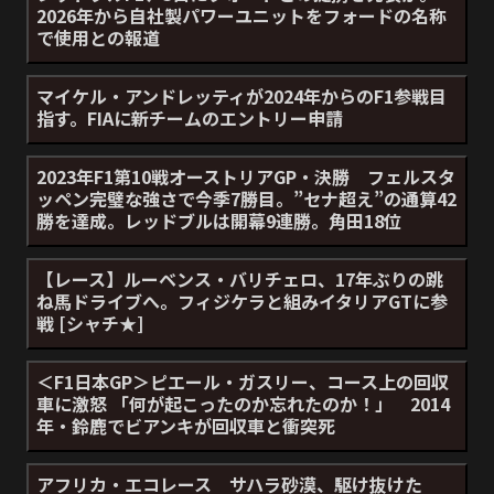
2026年から自社製パワーユニットをフォードの名称
で使用との報道
マイケル・アンドレッティが2024年からのF1参戦目
指す。FIAに新チームのエントリー申請
2023年F1第10戦オーストリアGP・決勝 フェルスタ
ッペン完璧な強さで今季7勝目。”セナ超え”の通算42
勝を達成。レッドブルは開幕9連勝。角田18位
【レース】ルーベンス・バリチェロ、17年ぶりの跳
ね馬ドライブへ。フィジケラと組みイタリアGTに参
戦 [シャチ★]
＜F1日本GP＞ピエール・ガスリー、コース上の回収
車に激怒 「何が起こったのか忘れたのか！」 2014
年・鈴鹿でビアンキが回収車と衝突死
アフリカ・エコレース サハラ砂漠、駆け抜けた