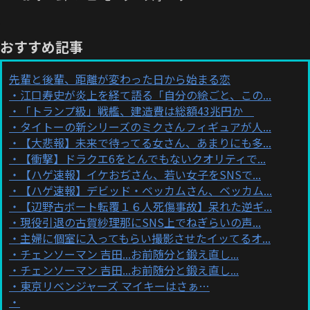
おすすめ記事
先輩と後輩、距離が変わった日から始まる恋
江口寿史が炎上を経て語る「自分の絵ごと、この...
「トランプ級」戦艦、建造費は総額43兆円か
タイトーの新シリーズのミクさんフィギュアが人...
【大悲報】未来で待ってる女さん、あまりにも多...
【衝撃】ドラクエ6をとんでもないクオリティで...
【ハゲ速報】イケおぢさん、若い女子をSNSで...
【ハゲ速報】デビッド・ベッカムさん、ベッカム...
【辺野古ボート転覆１６人死傷事故】呆れた逆ギ...
現役引退の古賀紗理那にSNS上でねぎらいの声...
主婦に個室に入ってもらい撮影させたイッてるオ...
チェンソーマン 吉田...お前随分と鍛え直し...
チェンソーマン 吉田...お前随分と鍛え直し...
東京リベンジャーズ マイキーはさぁ…