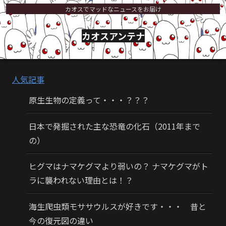
カオスでマッドなニュースをお届け
カオスアンテナ
人気記事
原生生物の定義って・・・？？？
日本で発掘された主な恐竜の化石（2011年まで
の）
ヒグマはナマケグマより弱いの？ ナマケグマがト
ラに襲われない理由とは！？
海生爬虫類モササウルスが好きです・・・ 昔と
今の復元図の違い