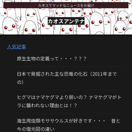
カオスでマッドなニュースをお届け
カオスアンテナ
人気記事
原生生物の定義って・・・？？？
日本で発掘された主な恐竜の化石（2011年まで
の）
ヒグマはナマケグマより弱いの？ ナマケグマがト
ラに襲われない理由とは！？
海生爬虫類モササウルスが好きです・・・ 昔と
今の復元図の違い