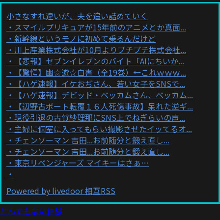
小さなすれ違いが、夫を追い詰めていく
スマイルプリキュアが15年前のアニメとか真面...
新幹線というモノに初めて乗るんだけど
川上産業株式会社が10月よりプチプチ株式会社...
【悲報】セブンイレブンのバイト「AIにちいか...
【驚愕】幽☆遊☆白書（全19巻）←これｗｗｗ...
【ハゲ速報】イケおぢさん、若い女子をSNSで...
【ハゲ速報】デビッド・ベッカムさん、ベッカム...
【辺野古ボート転覆１６人死傷事故】呆れた逆ギ...
現役引退の古賀紗理那にSNS上でねぎらいの声...
主婦に個室に入ってもらい撮影させたイッてるオ...
チェンソーマン 吉田...お前随分と鍛え直し...
チェンソーマン 吉田...お前随分と鍛え直し...
東京リベンジャーズ マイキーはさぁ…
Powered by livedoor 相互RSS
とんでもない体験