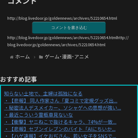
コメント
http://blog.livedoor.jp/goldennews/archives/52210654.html
コメントを書き込む
http://blog.livedoor.jp/goldennews/archives/52210654.htmlhttp://
blog.livedoor.jp/goldennews/archives/52210654.html
ホーム
ゲーム･漫画･アニメ
おすすめ記事
知らない土地で、主婦は孤独になる
【悲報】 同人作家さん「夏コミで定規グッズ出...
秘密法人デスメイカー、ソシャゲへの思想が強い...
最近こういう霊柩車見ないな
【衝撃】ヤニねこで抜けるキャラ、74%が一致...
【悲報】セブンイレブンのバイト「AIにちいか...
【ハゲ速報】イケおぢさん、若い女子をSNSで...