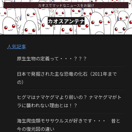
カオスでマッドなニュースをお届け
カオスアンテナ
人気記事
原生生物の定義って・・・？？？
日本で発掘された主な恐竜の化石（2011年まで
の）
ヒグマはナマケグマより弱いの？ ナマケグマがト
ラに襲われない理由とは！？
海生爬虫類モササウルスが好きです・・・ 昔と
今の復元図の違い