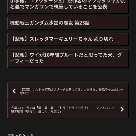
小学館、『アクタージュ』原作者のマツキタツヤが別
名義でマンガワンで執筆していることを公表
機動戦士ガンダム水星の魔女 第25話
【悲報】スレッタマーキュリーちゃん 売り切れ
【悲報】ワイが10年間プルートだと思ってた犬、グ
ーフィーだった
【話題】ナルトって実はブリーチと同じくらいつまらない作品やったんじゃ
ないか
今季スローガンは「鷹！鷹！鷹！（おう！おう！おう！）」 ソフトバンク
藤本監督「明るく、厳しく、元気に」