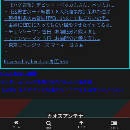
【ハゲ速報】デビッド・ベッカムさん、ベッカム...
【辺野古ボート転覆１６人死傷事故】呆れた逆ギ...
現役引退の古賀紗理那にSNS上でねぎらいの声...
主婦に個室に入ってもらい撮影させたイッてるオ...
チェンソーマン 吉田...お前随分と鍛え直し...
チェンソーマン 吉田...お前随分と鍛え直し...
東京リベンジャーズ マイキーはさぁ…
Powered by livedoor 相互RSS
とんでもない体験
マリエ どうしても本が売れてほしい裏事情
【画像】なんでそこに家建てた？ってなる画像ｗｗｗｗｗｗ
カオスアンテナ
© 2021 カオスアンテナ.
ホーム
トップ
検索
サイドバー