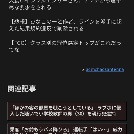
大食いインフルエンサーさん、アンチから理不
尽な要求をされる
【悲報】ひなこのーと作者、ラインを派手に超
えた結果規約違反で削除される
【FGO】クラス別の冠位選定トップがこれだっ
てな
admchaosantenna
関連記事
「ほかの客の部屋を覗こうとしている」 ラブホに侵
入した疑いで小学校教師の男（30）を現行犯逮捕
乗客「お前もうバス降りろ」 運転手「はい…」 威力