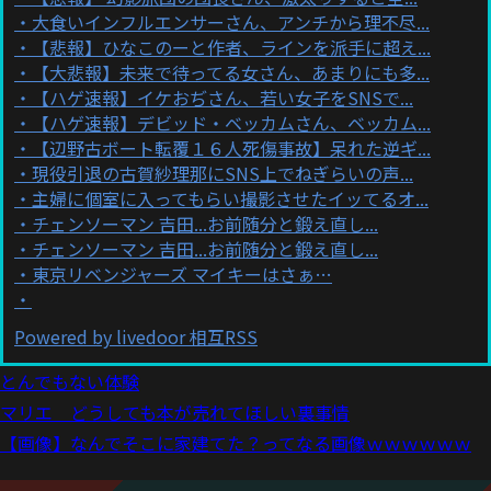
大食いインフルエンサーさん、アンチから理不尽...
【悲報】ひなこのーと作者、ラインを派手に超え...
【大悲報】未来で待ってる女さん、あまりにも多...
【ハゲ速報】イケおぢさん、若い女子をSNSで...
【ハゲ速報】デビッド・ベッカムさん、ベッカム...
【辺野古ボート転覆１６人死傷事故】呆れた逆ギ...
現役引退の古賀紗理那にSNS上でねぎらいの声...
主婦に個室に入ってもらい撮影させたイッてるオ...
チェンソーマン 吉田...お前随分と鍛え直し...
チェンソーマン 吉田...お前随分と鍛え直し...
東京リベンジャーズ マイキーはさぁ…
Powered by livedoor 相互RSS
とんでもない体験
マリエ どうしても本が売れてほしい裏事情
【画像】なんでそこに家建てた？ってなる画像ｗｗｗｗｗｗ