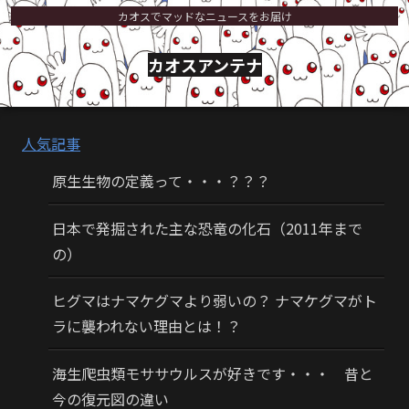
カオスでマッドなニュースをお届け
カオスアンテナ
人気記事
原生生物の定義って・・・？？？
日本で発掘された主な恐竜の化石（2011年まで
の）
ヒグマはナマケグマより弱いの？ ナマケグマがト
ラに襲われない理由とは！？
海生爬虫類モササウルスが好きです・・・ 昔と
今の復元図の違い