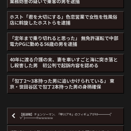
業務妨害の疑いで乗客の男を逮捕
ホスト「君を大切にする」色恋営業で女性を性風俗
店に斡旋したホストらを逮捕
「定年まで乗り切れると思った」 無免許運転で中部
電力PGに勤める56歳の男を逮捕
40年に渡る介護の末、妻を車いすごと海に突き落と
し殺害した男 初公判で起訴内容を認める
「包丁2～3本持った男に追いかけられている」 東
京・世田谷区で包丁2本持った男の身柄確保
【超速報】チェンソーマン、『早川アキ』のフィギュアがｷﾀ━━━━(ﾟ
∀ﾟ)━━━━!!ｗｗｗｗｗ