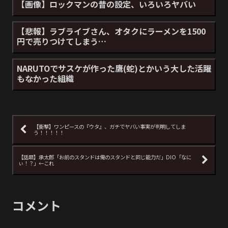
【画像】ロックマンの昔の設定、いろいろヤバい
【悲報】ラブライブさん、オタクにラーメンを1500
円で売りつけてしまう…
NARUTOでサスケが作った鷹(蛇)とかいう大した活躍
もなかった組織
【衝撃】ワンピースの『ウタ』、ガチでヤバい事実が判明してしま
う！！！！！
【話題】承太郎「お前のスタンドは俺のスタンドと同じ能力だ」DIO「なに
ぃ！？」←これ
コメント