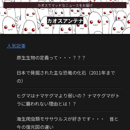
カオスでマッドなニュースをお届け
カオスアンテナ
人気記事
原生生物の定義って・・・？？？
日本で発掘された主な恐竜の化石（2011年まで
の）
ヒグマはナマケグマより弱いの？ ナマケグマがト
ラに襲われない理由とは！？
海生爬虫類モササウルスが好きです・・・ 昔と
今の復元図の違い