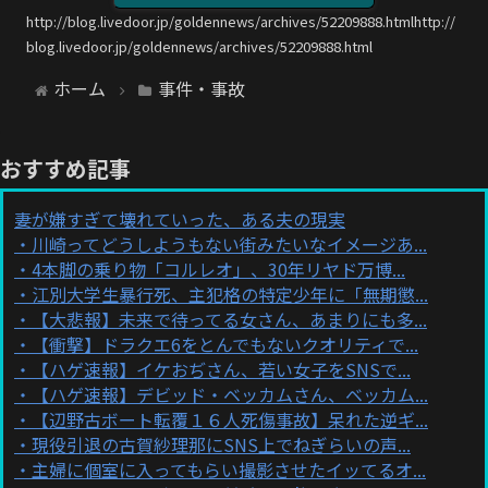
http://blog.livedoor.jp/goldennews/archives/52209888.htmlhttp://
blog.livedoor.jp/goldennews/archives/52209888.html
ホーム
事件・事故
おすすめ記事
妻が嫌すぎて壊れていった、ある夫の現実
川崎ってどうしようもない街みたいなイメージあ...
4本脚の乗り物「コルレオ」、30年リヤド万博...
江別大学生暴行死、主犯格の特定少年に「無期懲...
【大悲報】未来で待ってる女さん、あまりにも多...
【衝撃】ドラクエ6をとんでもないクオリティで...
【ハゲ速報】イケおぢさん、若い女子をSNSで...
【ハゲ速報】デビッド・ベッカムさん、ベッカム...
【辺野古ボート転覆１６人死傷事故】呆れた逆ギ...
現役引退の古賀紗理那にSNS上でねぎらいの声...
主婦に個室に入ってもらい撮影させたイッてるオ...