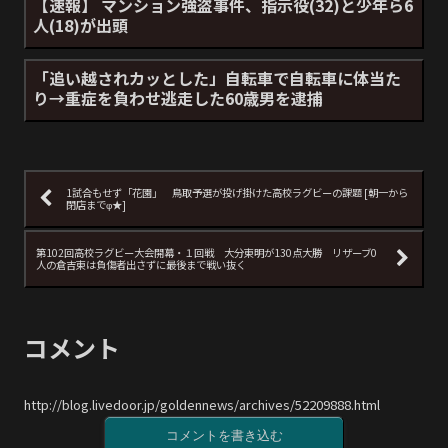
【速報】 マンション強盗事件、指示役(32)と少年ら6
人(18)が出頭
「追い越されカッとした」自転車で自転車に体当た
り→重症を負わせ逃走した60歳男を逮捕
1試合もせず「花園」 鳥取予選が投げ掛けた高校ラグビーの課題 [朝一から
閉店までφ★]
第102回高校ラグビー大会開幕・１回戦 大分東明が130点大勝 リザーブ0
人の倉吉東は負傷者出さずに最後まで戦い抜く
コメント
http://blog.livedoor.jp/goldennews/archives/52209888.html
コメントを書き込む