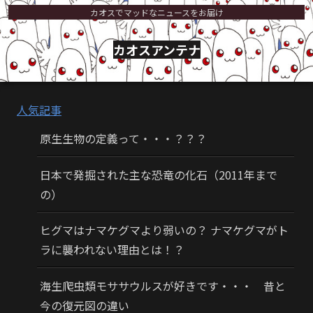
カオスでマッドなニュースをお届け
カオスアンテナ
人気記事
原生生物の定義って・・・？？？
日本で発掘された主な恐竜の化石（2011年まで
の）
ヒグマはナマケグマより弱いの？ ナマケグマがト
ラに襲われない理由とは！？
海生爬虫類モササウルスが好きです・・・ 昔と
今の復元図の違い