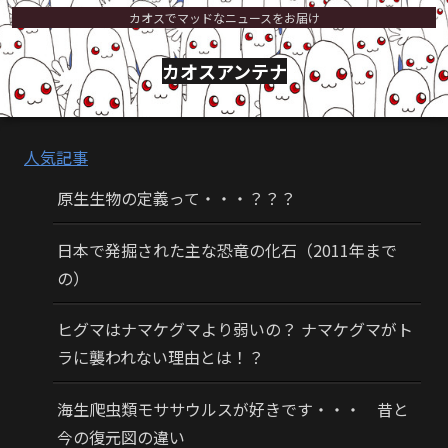
カオスでマッドなニュースをお届け
カオスアンテナ
人気記事
原生生物の定義って・・・？？？
日本で発掘された主な恐竜の化石（2011年まで
の）
ヒグマはナマケグマより弱いの？ ナマケグマがト
ラに襲われない理由とは！？
海生爬虫類モササウルスが好きです・・・ 昔と
今の復元図の違い