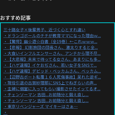
おすすめ記事
三十路女子×後輩男子、近づく心とすれ違い
ドランゴボールのチチが教育ママになった理由ｗ...
【驚愕】幽☆遊☆白書（全19巻）←これｗｗｗ...
【悲報】 幻影旅団の団長さん、激太りすると全...
大食いインフルエンサーさん、アンチから理不尽...
【大悲報】未来で待ってる女さん、あまりにも多...
【ハゲ速報】イケおぢさん、若い女子をSNSで...
【ハゲ速報】デビッド・ベッカムさん、ベッカム...
【辺野古ボート転覆１６人死傷事故】呆れた逆ギ...
現役引退の古賀紗理那にSNS上でねぎらいの声...
主婦に個室に入ってもらい撮影させたイッてるオ...
チェンソーマン 吉田...お前随分と鍛え直し...
チェンソーマン 吉田...お前随分と鍛え直し...
東京リベンジャーズ マイキーはさぁ…