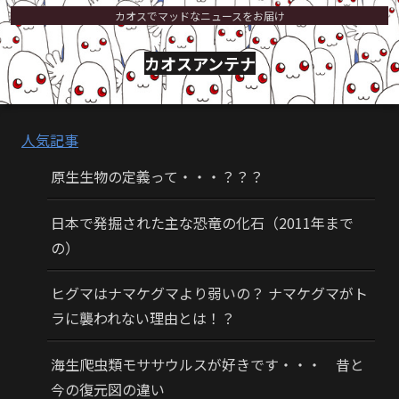
カオスでマッドなニュースをお届け
カオスアンテナ
人気記事
原生生物の定義って・・・？？？
日本で発掘された主な恐竜の化石（2011年まで
の）
ヒグマはナマケグマより弱いの？ ナマケグマがト
ラに襲われない理由とは！？
海生爬虫類モササウルスが好きです・・・ 昔と
今の復元図の違い