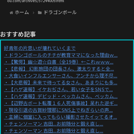
ou.com/archives/57244009.html
ホーム
ドラゴンボール
おすすめ記事
好青年の片思いが壊れていくまで
ドランゴボールのチチが教育ママになった理由ｗ...
【驚愕】幽☆遊☆白書（全19巻）←これｗｗｗ...
【悲報】 幻影旅団の団長さん、激太りすると全...
大食いインフルエンサーさん、アンチから理不尽...
【大悲報】未来で待ってる女さん、あまりにも多...
【ハゲ速報】イケおぢさん、若い女子をSNSで...
【ハゲ速報】デビッド・ベッカムさん、ベッカム...
【辺野古ボート転覆１６人死傷事故】呆れた逆ギ...
現役引退の古賀紗理那にSNS上でねぎらいの声...
主婦に個室に入ってもらい撮影させたイッてるオ...
チェンソーマン 吉田...お前随分と鍛え直し...
チェンソーマン 吉田...お前随分と鍛え直し...