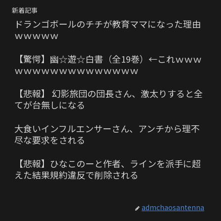
新着記事
ドランゴボールのチチが教育ママになった理由
ｗｗｗｗｗ
【驚愕】幽☆遊☆白書（全19巻）←これｗｗｗ
ｗｗｗｗｗｗｗｗｗｗｗｗｗｗ
【悲報】 幻影旅団の団長さん、激太りすると全
てが台無しになる
大食いインフルエンサーさん、アンチから理不
尽な要求をされる
【悲報】ひなこのーと作者、ラインを派手に超
えた結果規約違反で削除される
admchaosantenna