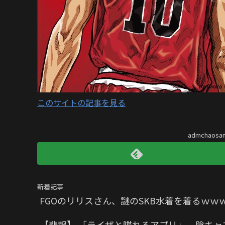
このサイトの記事を見る
admchaos
新着記事
FGOのリリスさん、謎のSKB水着を着るｗ
【悲報】 「ライザと喋れるアプリ」、陰キ