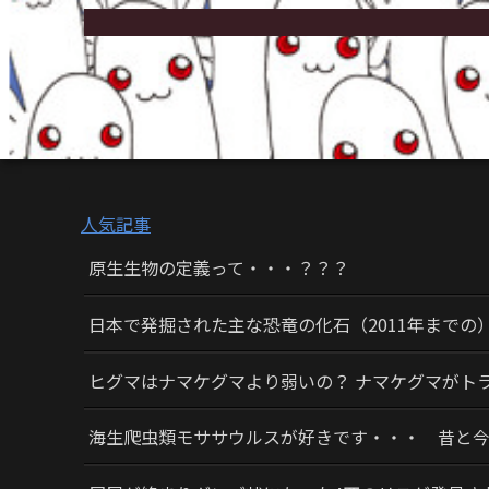
人気記事
原生生物の定義って・・・？？？
日本で発掘された主な恐竜の化石（2011年までの
ヒグマはナマケグマより弱いの？ ナマケグマがト
海生爬虫類モササウルスが好きです・・・ 昔と