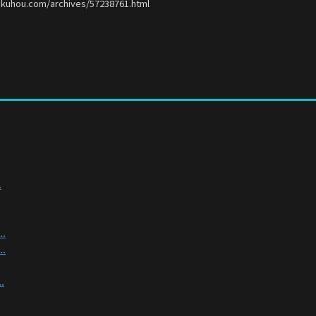
okuhou.com/archives/57238761.html
.
.
.
.