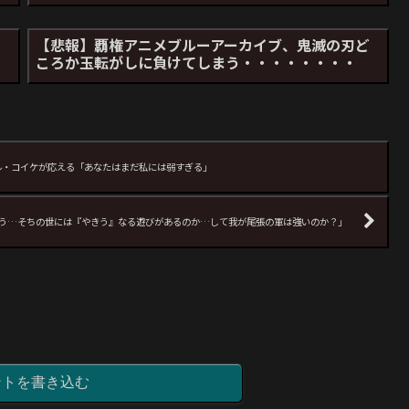
【悲報】覇権アニメブルーアーカイブ、鬼滅の刃ど
ころか玉転がしに負けてしまう・・・・・・・・
ル・コイケが応える「あなたはまだ私には弱すぎる」
う…そちの世には『やきう』なる遊びがあるのか…して我が尾張の軍は強いのか？」
ントを書き込む