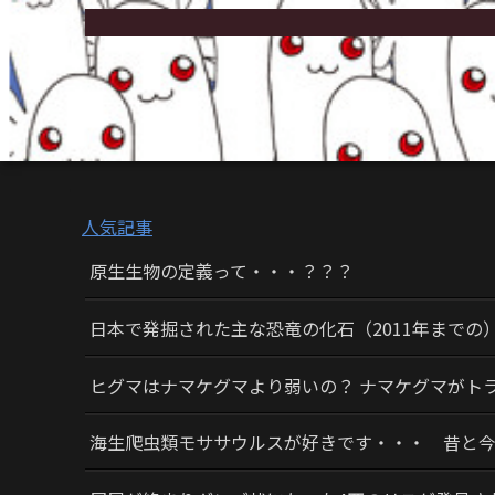
人気記事
原生生物の定義って・・・？？？
日本で発掘された主な恐竜の化石（2011年までの
ヒグマはナマケグマより弱いの？ ナマケグマがト
海生爬虫類モササウルスが好きです・・・ 昔と