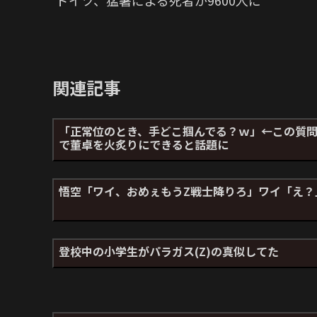
ドイツ、猛暑による死者が9600人に
関連記事
「正常位のとき、手どこ掴んでる？ｗ」←この質
で董卓を火炙りにできると話題に
悟空「ワイ、おめぇもうZ戦士降りろ」ワイ「え？
登校中の小学生がパラガス(Z)の真似してた