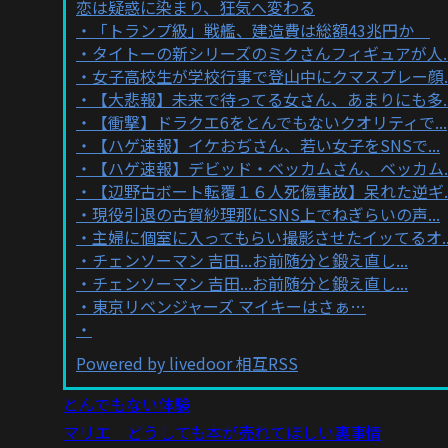
恋は疑惑に染まり、狂気へ変わる
「トランプ級」戦艦、建造費は総額43兆円か
タイトーの新シリーズのミクさんフィギュアが人..
女子高校生が学校行事で登山中にクマスプレー顔..
【大悲報】未来で待ってる女さん、あまりにも多..
【衝撃】ドラクエ6をとんでもないクオリティで...
【ハゲ速報】イケおぢさん、若い女子をSNSで...
【ハゲ速報】デビッド・ベッカムさん、ベッカム..
【辺野古ボート転覆１６人死傷事故】呆れた逆ギ..
現役引退の古賀紗理那にSNS上でねぎらいの声...
主婦に個室に入ってもらい撮影させたイッてるオ..
チェンソーマン 吉田...お前随分と鍛え直し...
チェンソーマン 吉田...お前随分と鍛え直し...
東京リベンジャーズ マイキーはさぁ…
Powered by livedoor 相互RSS
とんでもない体験
マリエ どうしても本が売れてほしい裏事情