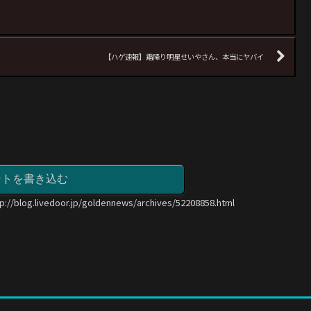
【ハゲ速報】霜降り明星せいやさん、本当にヤバイ
ントを書き込む
tp://blog.livedoor.jp/goldennews/archives/52208858.html