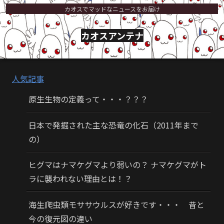
カオスでマッドなニュースをお届け
カオスアンテナ
人気記事
原生生物の定義って・・・？？？
日本で発掘された主な恐竜の化石（2011年まで
の）
ヒグマはナマケグマより弱いの？ ナマケグマがト
ラに襲われない理由とは！？
海生爬虫類モササウルスが好きです・・・ 昔と
今の復元図の違い