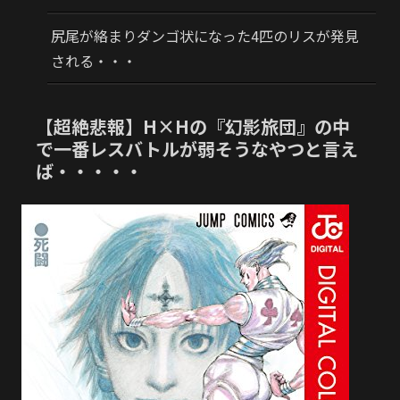
尻尾が絡まりダンゴ状になった4匹のリスが発見
される・・・
【超絶悲報】H×Hの『幻影旅団』の中
で一番レスバトルが弱そうなやつと言え
ば・・・・・