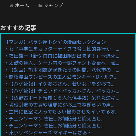
ホーム
ジャンプ
おすすめ記事
【マンガ】バラシ屋トシヤの漫画セレクション
女子中学生をカッターナイフで脅し性的暴行か ...
福田雄一「新ケロロに福田組が出ます！」→爆死...
太鼓の達人、ゲーム内の一部フォント変更へ 値...
【動画】熊本地震が起きたその瞬間、八代市の「...
覇権漫画ワンピースの主人公モンキー・D・ルフ...
【ハゲ速報】イケおぢさん、若い女子をSNSで...
【ハゲ速報】デビッド・ベッカムさん、ベッカム...
【辺野古ボート転覆１６人死傷事故】呆れた逆ギ...
現役引退の古賀紗理那にSNS上でねぎらいの声...
主婦に個室に入ってもらい撮影させたイッてるオ...
チェンソーマン 吉田...お前随分と鍛え直し...
チェンソーマン 吉田...お前随分と鍛え直し...
東京リベンジャーズ マイキーはさぁ…