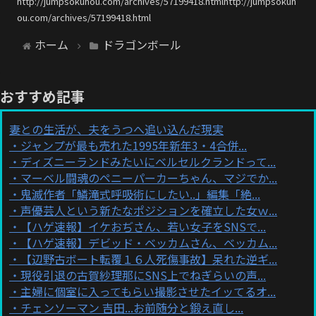
http://jumpsokuhou.com/archives/57199418.htmlhttp://jumpsokuh
ou.com/archives/57199418.html
ホーム
ドラゴンボール
おすすめ記事
妻との生活が、夫をうつへ追い込んだ現実
ジャンプが最も売れた1995年新年3・4合併...
ディズニーランドみたいにベルセルクランドって...
マーベル闘魂のペニーパーカーちゃん、マジでか...
鬼滅作者「鱗滝式呼吸術にしたい..」編集「絶...
声優芸人という新たなポジションを確立した女ｗ...
【ハゲ速報】イケおぢさん、若い女子をSNSで...
【ハゲ速報】デビッド・ベッカムさん、ベッカム...
【辺野古ボート転覆１６人死傷事故】呆れた逆ギ...
現役引退の古賀紗理那にSNS上でねぎらいの声...
主婦に個室に入ってもらい撮影させたイッてるオ...
チェンソーマン 吉田...お前随分と鍛え直し...