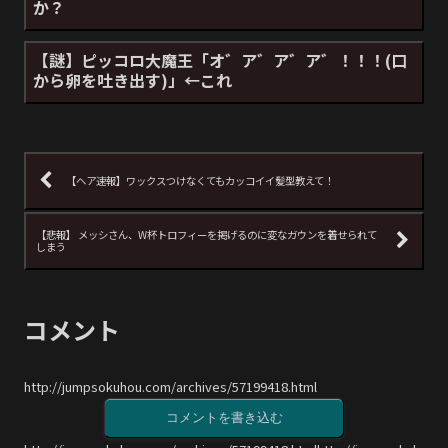
か？
【謎】ピッコロ大魔王「オ゛ア゛ア゛ア゛！！！(口
から卵を吐き出す)」←これ
【ヘア速報】ワックスつけなくてもカッコイイ髪型教えて！
【悲報】 メッシさん、W杯トロフィーを掲げるのに変なガウンを着せられて
しまう
コメント
http://jumpsokuhou.com/archives/57199418.html
コメントを書き込む