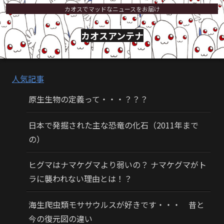
カオスでマッドなニュースをお届け
カオスアンテナ
人気記事
原生生物の定義って・・・？？？
日本で発掘された主な恐竜の化石（2011年まで
の）
ヒグマはナマケグマより弱いの？ ナマケグマがト
ラに襲われない理由とは！？
海生爬虫類モササウルスが好きです・・・ 昔と
今の復元図の違い