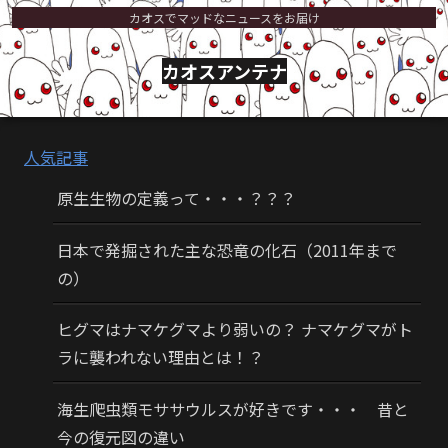
カオスでマッドなニュースをお届け
カオスアンテナ
人気記事
原生生物の定義って・・・？？？
日本で発掘された主な恐竜の化石（2011年まで
の）
ヒグマはナマケグマより弱いの？ ナマケグマがト
ラに襲われない理由とは！？
海生爬虫類モササウルスが好きです・・・ 昔と
今の復元図の違い