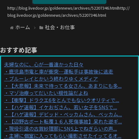
http://blog.livedoor.jp/goldennews/archives/52207346.htmlhttp://
blog.livedoor.jp/goldennews/archives/52207346.html
ホーム
社会・お仕事
おすすめ記事
夫婦なのに、心が一番遠かった日々
鹿児島市電と車が衝突…運転手は事故後に逃走
ブルーレイとかいう終わりゆくメディア
【大悲報】未来で待ってる女さん、あまりにも多...
マゾ治療ってだいたい根性論だよね
【衝撃】ドラクエ6をとんでもないクオリティで...
【ハゲ速報】イケおぢさん、若い女子をSNSで...
【ハゲ速報】デビッド・ベッカムさん、ベッカム...
【辺野古ボート転覆１６人死傷事故】呆れた逆ギ...
現役引退の古賀紗理那にSNS上でねぎらいの声...
主婦に個室に入ってもらい撮影させたイッてるオ...