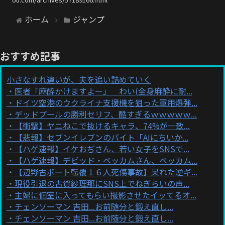
ホーム
ジャンプ
おすすめ記事
小さなすれ違いが、夫を追い詰めていく
医者「麻酔かけますよー」 わい(全身麻酔に耐...
ドイツ空港のウクライナ支援機を狙った軍用爆弾...
デッドプールの勝利セリフ、酷すぎるｗｗｗｗｗ...
【衝撃】ヤニねこで抜けるキャラ、74%が一致...
【悲報】セブンイレブンのバイト「AIにちいか...
【ハゲ速報】イケおぢさん、若い女子をSNSで...
【ハゲ速報】デビッド・ベッカムさん、ベッカム...
【辺野古ボート転覆１６人死傷事故】呆れた逆ギ...
現役引退の古賀紗理那にSNS上でねぎらいの声...
主婦に個室に入ってもらい撮影させたイッてるオ...
チェンソーマン 吉田...お前随分と鍛え直し...
チェンソーマン 吉田...お前随分と鍛え直し...