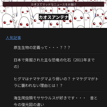
カオスでマッドなニュースをお届け
カオスアンテナ
人気記事
原生生物の定義って・・・？？？
日本で発掘された主な恐竜の化石（2011年まで
の）
ヒグマはナマケグマより弱いの？ ナマケグマがト
ラに襲われない理由とは！？
海生爬虫類モササウルスが好きです・・・ 昔と
今の復元図の違い