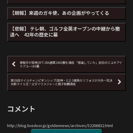
【朗報】来週のガキ使、あの企画がやってくる
【悲報】 テレ朝、ゴルフ全英オープンの中継から撤
退へ 42年の歴史に幕
幸騎手が阪神2RでJRA通算1600勝を達成 「意識していた」前日のミユキアイ
ラブユーは6着
第39回マイルチャンピオンシップ(阪神・G1) 3歳馬セリフォスが大外一気決
め新マイル王！父ダイワメジャーと親子制覇達成
コメント
http://blog.livedoor.jp/goldennews/archives/52206832.html