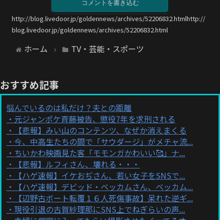
コメントを書き込む
http://blog.livedoor.jp/goldennews/archives/52206832.htmlhttp://
blog.livedoor.jp/goldennews/archives/52206832.html
ホーム
TV・芸能・スポーツ
おすすめ記事
悩んでいるのは私だけ？夫との距離
元ジャンポケ斉藤被告、懲役7年を求刑される
【悲報】みい山のコンテンツ、なぜか消えまくる
今、中高生たちの間で「サウダージ」がメチャ流...
ちいかわ映画見た客「モモンガかわいい🥰」ナ...
【悲報】ルフィさん、壊れる・・・
【ハゲ速報】イケおぢさん、若い女子をSNSで...
【ハゲ速報】デビッド・ベッカムさん、ベッカム...
【辺野古ボート転覆１６人死傷事故】呆れた逆ギ...
現役引退の古賀紗理那にSNS上でねぎらいの声...