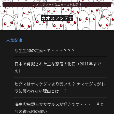
カオスでマッドなニュースをお届け
カオスアンテナ
人気記事
原生生物の定義って・・・？？？
日本で発掘された主な恐竜の化石（2011年まで
の）
ヒグマはナマケグマより弱いの？ ナマケグマがト
ラに襲われない理由とは！？
海生爬虫類モササウルスが好きです・・・ 昔と
今の復元図の違い