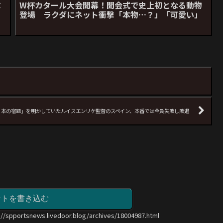
ぶ
W杯カタール大会開幕！開会式で史上初となる動物
登場 ラクダにネット衝撃「本物…？」「可愛い」
０本の宿題」を明かしていたルイスエンリケ監督のスペイン、本番では全員失敗し敗退
ントを書き込む
://spportsnews.livedoor.blog/archives/18004987.html