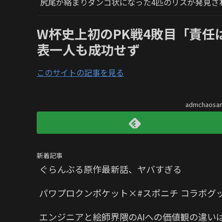
尻尾が絡まりダンゴ状になった4匹のリスが発見さ
W杯史上初のPK戦4敗目「責
表一人も成功せず
このサイトの記事を見る
admchaos
新着記事
ぐらんぶる原作最新話、ヤバすぎる
パワプロクンポケット×#スポニチ コラボグ
エンジニアと絵師界隈のAIへの価値観の違い