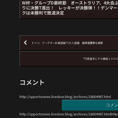
W杯・グループD最終節 オーストラリア、4大会
りに決勝T進出！ レッキーが決勝弾！！デンマー
クは未勝利で敗退決定
ドイツ、クーデター計画容疑で25人逮捕 議事堂襲撃を画策
「代表選手にＰＫ練習１００
コメント
http://spportsnews.livedoor.blog/archives/18004987.html
コメ
http://spportsnews.livedoor.blog/archives/18004987.htmlhttp