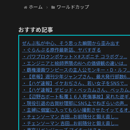
ホーム
ワールドカップ
おすすめ記事
ぜんぶ私が中心、そう思った瞬間から歪み出す
ぐらんぶる原作最新話、ヤバすぎる
パワプロクンポケット×#スポニチ コラボグッ...
エンジニアと絵師界隈のAIへの価値観の違いは...
覇権漫画ワンピースの主人公モンキー・D・ルフ..
【悲報】週刊少年ジャンプさん、最大発行部数6...
【ハゲ速報】イケおぢさん、若い女子をSNSで...
【ハゲ速報】デビッド・ベッカムさん、ベッカム..
【辺野古ボート転覆１６人死傷事故】呆れた逆ギ..
現役引退の古賀紗理那にSNS上でねぎらいの声...
主婦に個室に入ってもらい撮影させたイッてるオ..
チェンソーマン 吉田...お前随分と鍛え直し...
チェンソーマン 吉田...お前随分と鍛え直し...
東京リベンジャーズ マイキーはさぁ…