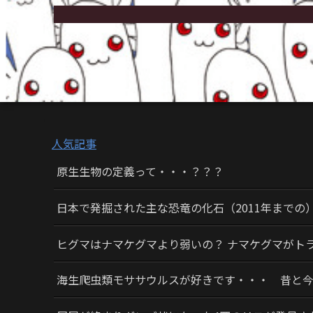
人気記事
原生生物の定義って・・・？？？
日本で発掘された主な恐竜の化石（2011年までの
ヒグマはナマケグマより弱いの？ ナマケグマがト
海生爬虫類モササウルスが好きです・・・ 昔と