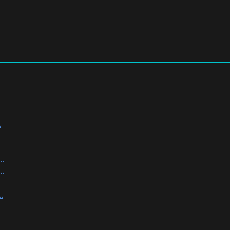
.
.
.
.