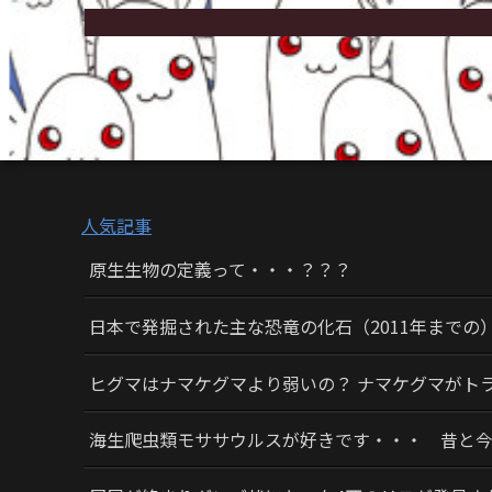
人気記事
原生生物の定義って・・・？？？
日本で発掘された主な恐竜の化石（2011年までの
ヒグマはナマケグマより弱いの？ ナマケグマがト
海生爬虫類モササウルスが好きです・・・ 昔と