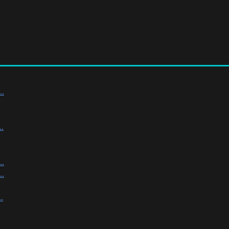
.
.
.
.
.