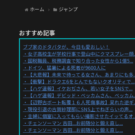
ホーム
ジャンプ
おすすめ記事
ブブ家のドタバタが、今日も愛おしい！
女子高校生が学校行事で登山中にクマスプレー顔..
国税職員、税務調査で知り合った女性から1億5...
ドイツ、猛暑による死者が9600人に
【大悲報】未来で待ってる女さん、あまりにも多..
【衝撃】ドラクエ6をとんでもないクオリティで...
【ハゲ速報】イケおぢさん、若い女子をSNSで...
【ハゲ速報】デビッド・ベッカムさん、ベッカム..
【辺野古ボート転覆１６人死傷事故】呆れた逆ギ..
現役引退の古賀紗理那にSNS上でねぎらいの声...
主婦に個室に入ってもらい撮影させたイッてるオ..
チェンソーマン 吉田...お前随分と鍛え直し...
チェンソーマン 吉田...お前随分と鍛え直し...