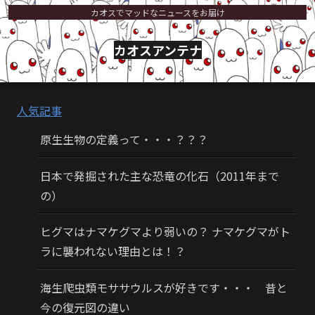
カオスでマッドなニュースをお届け
カオスアンテナ
人気記事
原生生物の定義って・・・？？？
日本で発掘された主な恐竜の化石（2011年まで
の）
ヒグマはナマケグマより弱いの？ ナマケグマがト
ラに襲われない理由とは！？
海生爬虫類モササウルスが好きです・・・ 昔と
今の復元図の違い