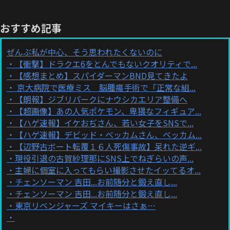
おすすめ記事
ぜんぶ私が中心、そう思われたくないのに
【衝撃】ドラクエ6をとんでもないクオリティで...
【感想まとめ】スパイダーマンBND見てきたよ
京大病院で医療ミス 脳腫瘍手術で「正常な組...
【朗報】ジブリパークにナウシカエリア整備へ
【超画像】あの人気ポケモン、卑猥なフィギュア...
【ハゲ速報】イケおぢさん、若い女子をSNSで...
【ハゲ速報】デビッド・ベッカムさん、ベッカム...
【辺野古ボート転覆１６人死傷事故】呆れた逆ギ...
現役引退の古賀紗理那にSNS上でねぎらいの声...
主婦に個室に入ってもらい撮影させたイッてるオ...
チェンソーマン 吉田...お前随分と鍛え直し...
チェンソーマン 吉田...お前随分と鍛え直し...
東京リベンジャーズ マイキーはさぁ…