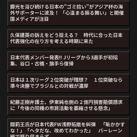
脚光を浴び続ける日本の”ゴミ拾い”がアジア杯の海
外サポーターに波及！ 「心温まる振る舞い」と開催
国メディアが注目
久保建英の訴えをどう捉える？ 時代に合った日本
代表強化の在り方を考える時期に来た
日本代表メンバー発表!! Jリーグから3選手が初招
集、谷口・古橋・旗手ら復帰
日本は１次リーグ２位突破が理想？ １位突破なら
準々決勝でブラジルとの対戦が濃厚
紀藤正樹弁護士、伊東純也側の２億円損害賠償請求
に「今後の同種の市民活動を萎縮させる懸念」
闘莉王氏が日本代表FW浅野拓磨を糾弾 「恥かかす
な！」「ヘタだな、改めてわかった」 バーレーン
戦で怒り収まらず