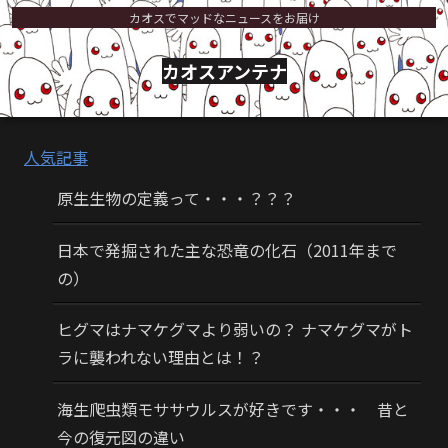
カオスでマッドなニュースをお届け
カオスアンテナ
人気記事
原生生物の定義って・・・？？？
日本で発掘された主な恐竜の化石（2011年まで
の）
ヒグマはナマケグマより弱いの？ ナマケグマがト
ラに襲われない理由とは！？
海生爬虫類モササウルスが好きです・・・ 昔と
今の復元図の違い