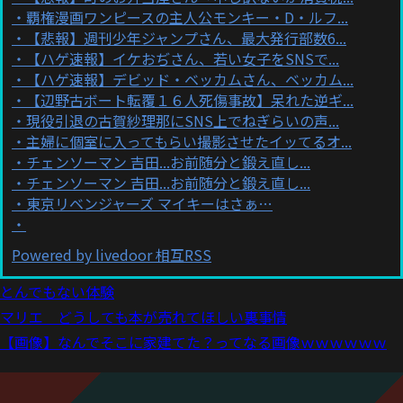
覇権漫画ワンピースの主人公モンキー・D・ルフ...
【悲報】週刊少年ジャンプさん、最大発行部数6...
【ハゲ速報】イケおぢさん、若い女子をSNSで...
【ハゲ速報】デビッド・ベッカムさん、ベッカム...
【辺野古ボート転覆１６人死傷事故】呆れた逆ギ...
現役引退の古賀紗理那にSNS上でねぎらいの声...
主婦に個室に入ってもらい撮影させたイッてるオ...
チェンソーマン 吉田...お前随分と鍛え直し...
チェンソーマン 吉田...お前随分と鍛え直し...
東京リベンジャーズ マイキーはさぁ…
Powered by livedoor 相互RSS
とんでもない体験
マリエ どうしても本が売れてほしい裏事情
【画像】なんでそこに家建てた？ってなる画像ｗｗｗｗｗｗ