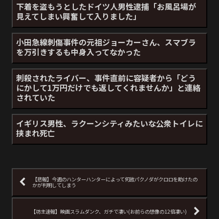
下着を盗もうとしたドイツ人男性逮捕「お風呂場が
見えてしまい興奮して入りました」
小田急線刺傷事件の元祖ジョーカーさん、スマブラ
を万引きするも中身入ってなかった
刺殺されたライバー、事件直前に容疑者から「どう
にかして1万円だけでも返してくれませんか」と連絡
されていた
イギリス男性、ラクーンシティみたいな公衆トイレに
挟まれ死亡
【悲報】今週のハンターハンターによって何故パクノダがクロロを助けたの
かが判明してしまう
【坊主速報】映画スラムダンク、ガチで凄い(お前らの想像の12倍凄い)