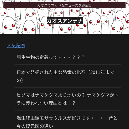
カオスでマッドなニュースをお届け
カオスアンテナ
人気記事
原生生物の定義って・・・？？？
日本で発掘された主な恐竜の化石（2011年まで
の）
ヒグマはナマケグマより弱いの？ ナマケグマがト
ラに襲われない理由とは！？
海生爬虫類モササウルスが好きです・・・ 昔と
今の復元図の違い