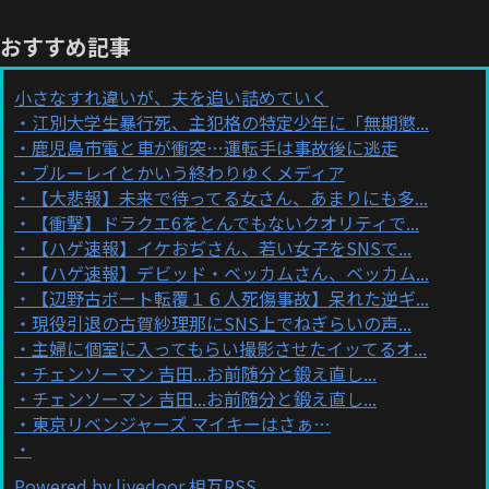
おすすめ記事
小さなすれ違いが、夫を追い詰めていく
江別大学生暴行死、主犯格の特定少年に「無期懲...
鹿児島市電と車が衝突…運転手は事故後に逃走
ブルーレイとかいう終わりゆくメディア
【大悲報】未来で待ってる女さん、あまりにも多...
【衝撃】ドラクエ6をとんでもないクオリティで...
【ハゲ速報】イケおぢさん、若い女子をSNSで...
【ハゲ速報】デビッド・ベッカムさん、ベッカム...
【辺野古ボート転覆１６人死傷事故】呆れた逆ギ...
現役引退の古賀紗理那にSNS上でねぎらいの声...
主婦に個室に入ってもらい撮影させたイッてるオ...
チェンソーマン 吉田...お前随分と鍛え直し...
チェンソーマン 吉田...お前随分と鍛え直し...
東京リベンジャーズ マイキーはさぁ…
Powered by livedoor 相互RSS