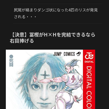
尻尾が絡まりダンゴ状になった4匹のリスが発見
される・・・
【決意】冨樫がH×Hを完結できるなら
右目捧げる