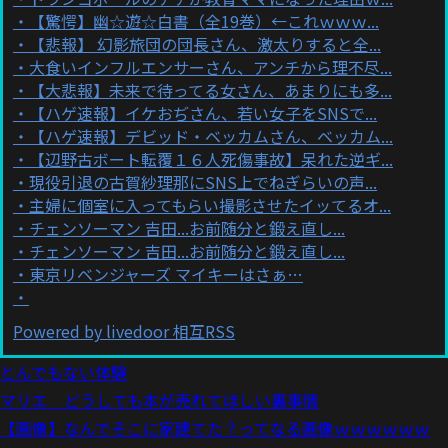
【驚愕】幽☆遊☆白書（全19巻）←これｗｗｗ...
【悲報】 幻影旅団の団長さん、激太りすると全...
大食いインフルエンサーさん、アンチから理不尽...
【大悲報】未来で待ってる女さん、あまりにも多...
【ハゲ速報】イケおぢさん、若い女子をSNSで...
【ハゲ速報】デビッド・ベッカムさん、ベッカム...
【辺野古ボート転覆１６人死傷事故】呆れた逆ギ...
現役引退の古賀紗理那にSNS上でねぎらいの声...
主婦に個室に入ってもらい撮影させたイッてるオ...
チェンソーマン 吉田...お前随分と鍛え直し...
チェンソーマン 吉田...お前随分と鍛え直し...
東京リベンジャーズ マイキーはさぁ…
Powered by livedoor 相互RSS
とんでもない体験
マリエ どうしても本が売れてほしい裏事情
【画像】なんでそこに家建てた？ってなる画像ｗｗｗｗｗｗ