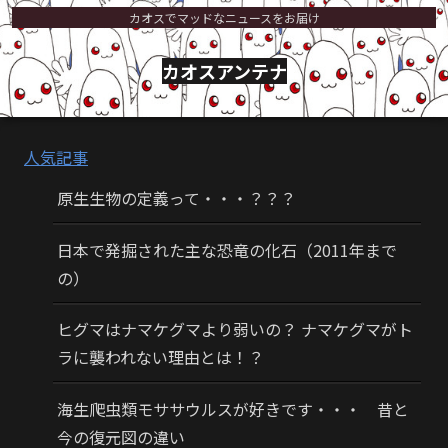
カオスでマッドなニュースをお届け
カオスアンテナ
人気記事
原生生物の定義って・・・？？？
日本で発掘された主な恐竜の化石（2011年まで
の）
ヒグマはナマケグマより弱いの？ ナマケグマがト
ラに襲われない理由とは！？
海生爬虫類モササウルスが好きです・・・ 昔と
今の復元図の違い