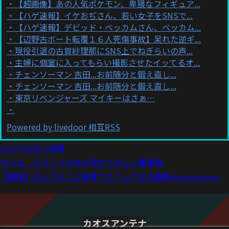
【超画像】あの人気ポケモン、卑猥なフィギュア...
【ハゲ速報】イケおぢさん、若い女子をSNSで...
【ハゲ速報】デビッド・ベッカムさん、ベッカム...
【辺野古ボート転覆１６人死傷事故】呆れた逆ギ...
現役引退の古賀紗理那にSNS上でねぎらいの声...
主婦に個室に入ってもらい撮影させたイッてるオ...
チェンソーマン 吉田...お前随分と鍛え直し...
チェンソーマン 吉田...お前随分と鍛え直し...
東京リベンジャーズ マイキーはさぁ…
Powered by livedoor 相互RSS
とんでもない体験
マリエ どうしても本が売れてほしい裏事情
【画像】なんでそこに家建てた？ってなる画像ｗｗｗｗｗｗ
カオスアンテナ