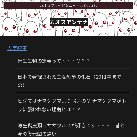
カオスでマッドなニュースをお届け
カオスアンテナ
人気記事
原生生物の定義って・・・？？？
日本で発掘された主な恐竜の化石（2011年まで
の）
ヒグマはナマケグマより弱いの？ ナマケグマがト
ラに襲われない理由とは！？
海生爬虫類モササウルスが好きです・・・ 昔と
今の復元図の違い