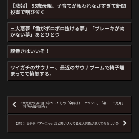
【悲報】 55歳母親、子育てが報われなさすぎて新聞
投書で咽び泣く
三大悪夢「歯がボロボロ抜ける夢」「ブレーキが効
かない夢」あとひとつ
腹巻きはいいぞ！
ワイガチのサウナー、最近のサウナブームで椅子埋
まってて憤怒する。
3大鬼滅の刃に足りなかったもの「全国柱トーナメント」「裏・十二鬼月」
「呼吸の属性融合」
【深刻】自分を『アーニャ』だと思い込んでる成人男性が増えてるらしい😨