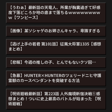
【うわぁ】最新話の天竜人、所業が胸糞過ぎて好感
度下落どころか地の底まで落ちるｗｗｗｗｗｗｗｗ
ｗ【ワンピース】
【画像】某ソシャゲのお姉さんキャラ、卑猥すぎる
【逃げ上手の若君 第101話】征夷大将軍1335【感想
まとめ】
【悲報】今週の推しの子、とんでもないクソ回…
【急募】HUNTER×HUNTERのツェリードニヒ守護
霊獣のカースペンダントを突破する方法
【呪術廻戦最新話】第223話 人外魔境新宿決戦①感
想まとめ！ついに史上最高のバトルが始まった 【呪
術廻戦】