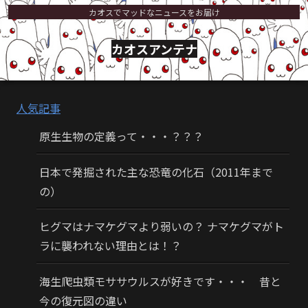
カオスでマッドなニュースをお届け
カオスアンテナ
人気記事
原生生物の定義って・・・？？？
日本で発掘された主な恐竜の化石（2011年まで
の）
ヒグマはナマケグマより弱いの？ ナマケグマがト
ラに襲われない理由とは！？
海生爬虫類モササウルスが好きです・・・ 昔と
今の復元図の違い