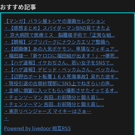
おすすめ記事
【マンガ】バラシ屋トシヤの漫画セレクション
【感想まとめ】スパイダーマンBND見てきたよ
京大病院で医療ミス 脳腫瘍手術で「正常な組...
【朗報】ジブリパークにナウシカエリア整備へ
【超画像】あの人気ポケモン、卑猥なフィギュア...
福田雄一「新ケロロに福田組が出ます！」→爆死...
【ハゲ速報】イケおぢさん、若い女子をSNSで...
【ハゲ速報】デビッド・ベッカムさん、ベッカム...
【辺野古ボート転覆１６人死傷事故】呆れた逆ギ...
現役引退の古賀紗理那にSNS上でねぎらいの声...
主婦に個室に入ってもらい撮影させたイッてるオ...
チェンソーマン 吉田...お前随分と鍛え直し...
チェンソーマン 吉田...お前随分と鍛え直し...
東京リベンジャーズ マイキーはさぁ…
Powered by livedoor 相互RSS