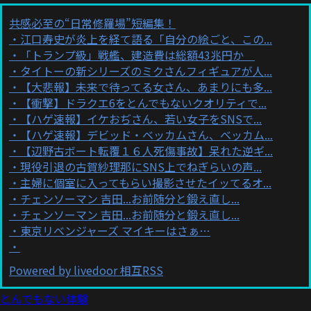
共感必至の“日常修羅場”短編集！
江口寿史が炎上を経て語る「自分の絵ごと、この...
「トランプ級」戦艦、建造費は総額43兆円か
タイトーの新シリーズのミクさんフィギュアが人...
【大悲報】未来で待ってる女さん、あまりにも多...
【衝撃】ドラクエ6をとんでもないクオリティで...
【ハゲ速報】イケおぢさん、若い女子をSNSで...
【ハゲ速報】デビッド・ベッカムさん、ベッカム...
【辺野古ボート転覆１６人死傷事故】呆れた逆ギ...
現役引退の古賀紗理那にSNS上でねぎらいの声...
主婦に個室に入ってもらい撮影させたイッてるオ...
チェンソーマン 吉田...お前随分と鍛え直し...
チェンソーマン 吉田...お前随分と鍛え直し...
東京リベンジャーズ マイキーはさぁ…
Powered by livedoor 相互RSS
とんでもない体験