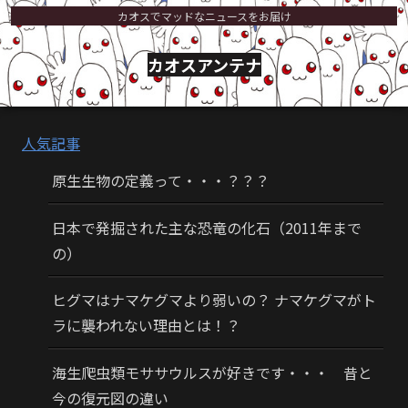
カオスでマッドなニュースをお届け
カオスアンテナ
人気記事
原生生物の定義って・・・？？？
日本で発掘された主な恐竜の化石（2011年まで
の）
ヒグマはナマケグマより弱いの？ ナマケグマがト
ラに襲われない理由とは！？
海生爬虫類モササウルスが好きです・・・ 昔と
今の復元図の違い