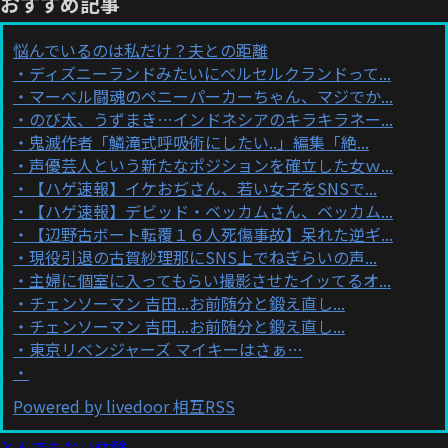
おすすめ記事
悩んでいるのは私だけ？夫との距離
ディズニーランドみたいにベルセルクランドって...
マーベル闘魂のペニーパーカーちゃん、マジでか...
のび太、うずまき…インドネシアのキラキラネー...
鬼滅作者「鱗滝式呼吸術にしたい..」編集「絶...
声優芸人という新たなポジションを確立した女ｗ...
【ハゲ速報】イケおぢさん、若い女子をSNSで...
【ハゲ速報】デビッド・ベッカムさん、ベッカム...
【辺野古ボート転覆１６人死傷事故】呆れた逆ギ...
現役引退の古賀紗理那にSNS上でねぎらいの声...
主婦に個室に入ってもらい撮影させたイッてるオ...
チェンソーマン 吉田...お前随分と鍛え直し...
チェンソーマン 吉田...お前随分と鍛え直し...
東京リベンジャーズ マイキーはさぁ…
Powered by livedoor 相互RSS
とんでもない体験