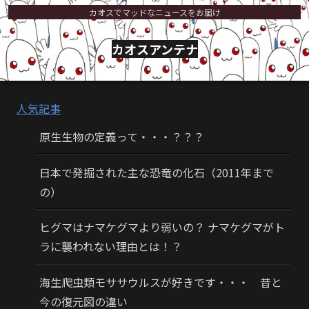
カオスでマッドなニュースをお届け
カオスアンテナ
人気記事
原生生物の定義って・・・？？？
日本で発掘された主な恐竜の化石（2011年まで
の）
ヒグマはナマケグマより弱いの？ ナマケグマがト
ラに襲われない理由とは！？
海生爬虫類モササウルスが好きです・・・ 昔と
今の復元図の違い