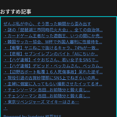
おすすめ記事
ぜんぶ私が中心、そう思った瞬間から歪み出す
謎の「琵琶湖三市同時花火大会」、全ての自治体...
カードゲーム王者だった遊戯王、いつの間にか売...
韓国サッカー協会、W杯で外国人審判に性接待を...
【衝撃】ヤニねこで抜けるキャラ、74%が一致...
【悲報】セブンイレブンのバイト「AIにちいか...
【ハゲ速報】イケおぢさん、若い女子をSNSで...
【ハゲ速報】デビッド・ベッカムさん、ベッカム...
【辺野古ボート転覆１６人死傷事故】呆れた逆ギ...
現役引退の古賀紗理那にSNS上でねぎらいの声...
主婦に個室に入ってもらい撮影させたイッてるオ...
チェンソーマン 吉田...お前随分と鍛え直し...
チェンソーマン 吉田...お前随分と鍛え直し...
東京リベンジャーズ マイキーはさぁ…
Powered by livedoor 相互RSS