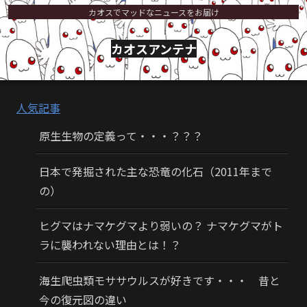
カオスでマッドなニュースをお届け
カオスアンテナ
人気記事
原生生物の定義って・・・？？？
日本で発掘された主な恐竜の化石（2011年まで
の）
ヒグマはナマケグマより弱いの？ ナマケグマがト
ラに襲われない理由とは！？
海生爬虫類モササウルスが好きです・・・ 昔と
今の復元図の違い