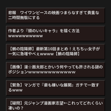
悲報 ワイワンピースの映画つまらなすぎて貴重な
二時間無駄にする
作者より『頭のいいキャラ』を描く方法
wwwwwwwwww
【鵺の陰陽師】最新第10話まとめ！えちちぃ女子が
一気に急増やべぇwwww【鵺の陰陽師】
【画像】漫☆画太郎とかいう何やっても許される謎の
ポジションｗｗｗｗｗｗｗｗｗｗｗｗ
【緊急】マンガで『最も嫌いな展開』ガチで一致す
るwww
【疑問】元ジャンプ漫画家志望←これってどれくらい
凄いの？