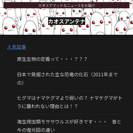
カオスでマッドなニュースをお届け
カオスアンテナ
人気記事
原生生物の定義って・・・？？？
日本で発掘された主な恐竜の化石（2011年まで
の）
ヒグマはナマケグマより弱いの？ ナマケグマがト
ラに襲われない理由とは！？
海生爬虫類モササウルスが好きです・・・ 昔と
今の復元図の違い