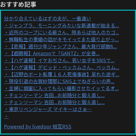
おすすめ記事
分かり合えているはずの夫が、一番遠い
ジャンプラ、モーニングみたいな新連載が始まる...
近所のコープにいる爺さん、隙あらば他人のカゴ...
無職転生の重婚の話がキモイってまた盛り上がっ...
【悲報】週刊少年ジャンプさん、最大発行部数6...
【超朗報】Amazonで「GANTZ」が全巻...
【ハゲ速報】イケおぢさん、若い女子をSNSで...
【ハゲ速報】デビッド・ベッカムさん、ベッカム...
【辺野古ボート転覆１６人死傷事故】呆れた逆ギ...
現役引退の古賀紗理那にSNS上でねぎらいの声...
主婦に個室に入ってもらい撮影させたイッてるオ...
チェンソーマン 吉田...お前随分と鍛え直し...
チェンソーマン 吉田...お前随分と鍛え直し...
東京リベンジャーズ マイキーはさぁ…
Powered by livedoor 相互RSS