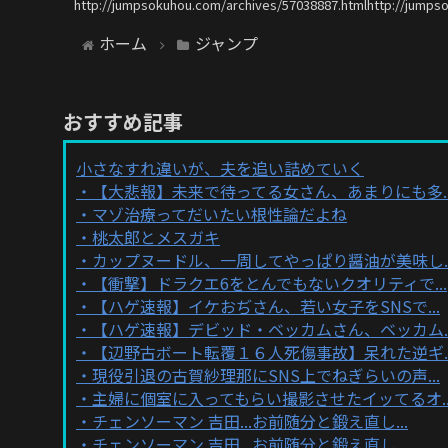
http://jumpsokuhou.com/archives/57038887.htmlhttp://jumps
ホーム
ジャンプ
おすすめ記事
小さなすれ違いが、夫を追い詰めていく
【大悲報】未来で待ってる女さん、あまりにも多..
マゾ治療ってだいたい根性論だよね
桃太郎とメスガキ
カップヌードル、一周してやっぱり醤油が美味し..
【衝撃】ドラクエ6をとんでもないクオリティで...
【ハゲ速報】イケおぢさん、若い女子をSNSで...
【ハゲ速報】デビッド・ベッカムさん、ベッカム..
【辺野古ボート転覆１６人死傷事故】呆れた逆ギ..
現役引退の古賀紗理那にSNS上でねぎらいの声...
主婦に個室に入ってもらい撮影させたイッてるオ..
チェンソーマン 吉田...お前随分と鍛え直し...
チェンソーマン 吉田...お前随分と鍛え直し...