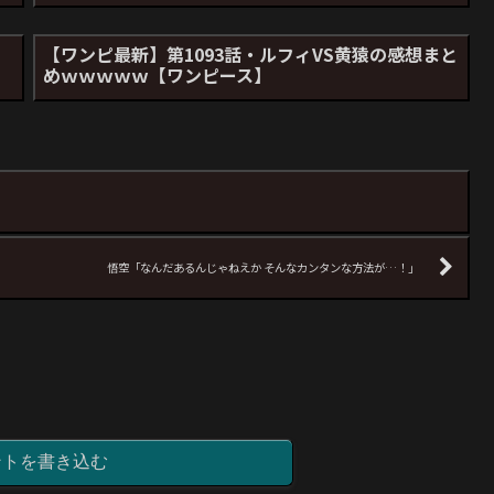
【ワンピ最新】第1093話・ルフィVS黄猿の感想まと
めｗｗｗｗｗ【ワンピース】
悟空「なんだあるんじゃねえか そんなカンタンな方法が…！」
ントを書き込む