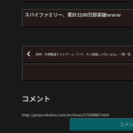
スパイファミリー、累計2100万部突破ｗｗｗ
阪神・矢野監督ラストゲーム「いや、もう感謝しかないよね」一問一答
コメント
http://jumpsokuhou.com/archives/57038887.html
コメ