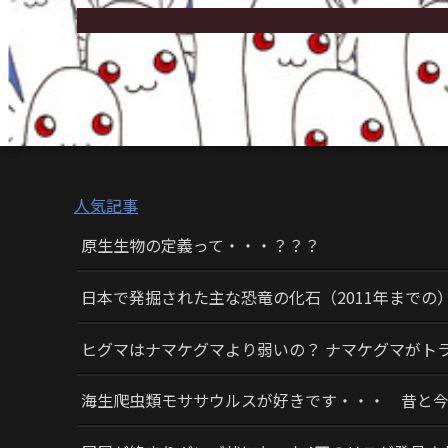
人気記事
原生生物の定義って・・・？？？
日本で発掘された主な恐竜の化石（2011年までの
ヒグマはナマケグマより弱いの？ ナマケグマがト
海生爬虫類モササウルスが好きです・・・ 昔と