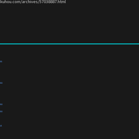
okuhou.com/archives/57038887.html
.
.
.
.
.