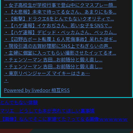
女子高校生が学校行事で登山中にクマスプレー顔...
【大悲報】未来で待ってる女さん、あまりにも多...
【衝撃】ドラクエ6をとんでもないクオリティで...
【ハゲ速報】イケおぢさん、若い女子をSNSで...
【ハゲ速報】デビッド・ベッカムさん、ベッカム...
【辺野古ボート転覆１６人死傷事故】呆れた逆ギ...
現役引退の古賀紗理那にSNS上でねぎらいの声...
主婦に個室に入ってもらい撮影させたイッてるオ...
チェンソーマン 吉田...お前随分と鍛え直し...
チェンソーマン 吉田...お前随分と鍛え直し...
東京リベンジャーズ マイキーはさぁ…
Powered by livedoor 相互RSS
とんでもない体験
マリエ どうしても本が売れてほしい裏事情
【画像】なんでそこに家建てた？ってなる画像ｗｗｗｗｗｗ