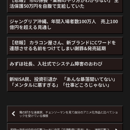
活保護50万円を自腹で支給していた
ジャングリア沖縄、年間入場者数100万人 売上100
億円を超える見通し
【悲報】 カラコン屋さん、新ブランドにCワードを
連想させる名前をつけてしまい謝罪&発売延期
みずほ社長、入社式でシステム障害のおわび
新NISA民、投資引退か 「あんな暴落聞いてない」
「メンタルに悪すぎる」「仕事どころじゃない」
俺の好きな漫画家、チェンソーマンを見て自分のアニメ化作品と比べてショ
ックを受けている模様
和田一浩氏が中日の打撃コーチに内定「立浪監督に恩返しを」 波留打撃コ