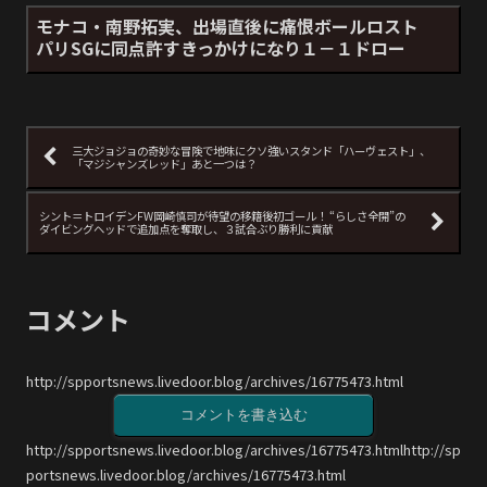
モナコ・南野拓実、出場直後に痛恨ボールロスト
パリSGに同点許すきっかけになり１－１ドロー
三大ジョジョの奇妙な冒険で地味にクソ強いスタンド「ハーヴェスト」、
「マジシャンズレッド」あと一つは？
シント＝トロイデンFW岡崎慎司が待望の移籍後初ゴール！ “らしさ全開”の
ダイビングヘッドで追加点を奪取し、３試合ぶり勝利に貢献
コメント
http://spportsnews.livedoor.blog/archives/16775473.html
コメントを書き込む
http://spportsnews.livedoor.blog/archives/16775473.htmlhttp://sp
portsnews.livedoor.blog/archives/16775473.html