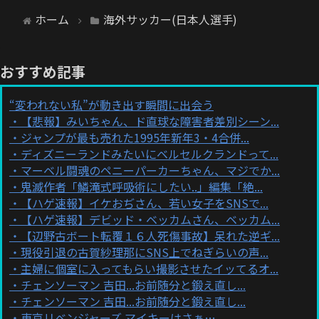
ホーム
海外サッカー(日本人選手)
おすすめ記事
“変われない私”が動き出す瞬間に出会う
【悲報】みいちゃん、ド直球な障害者差別シーン...
ジャンプが最も売れた1995年新年3・4合併...
ディズニーランドみたいにベルセルクランドって...
マーベル闘魂のペニーパーカーちゃん、マジでか...
鬼滅作者「鱗滝式呼吸術にしたい..」編集「絶...
【ハゲ速報】イケおぢさん、若い女子をSNSで...
【ハゲ速報】デビッド・ベッカムさん、ベッカム...
【辺野古ボート転覆１６人死傷事故】呆れた逆ギ...
現役引退の古賀紗理那にSNS上でねぎらいの声...
主婦に個室に入ってもらい撮影させたイッてるオ...
チェンソーマン 吉田...お前随分と鍛え直し...
チェンソーマン 吉田...お前随分と鍛え直し...
東京リベンジャーズ マイキーはさぁ…