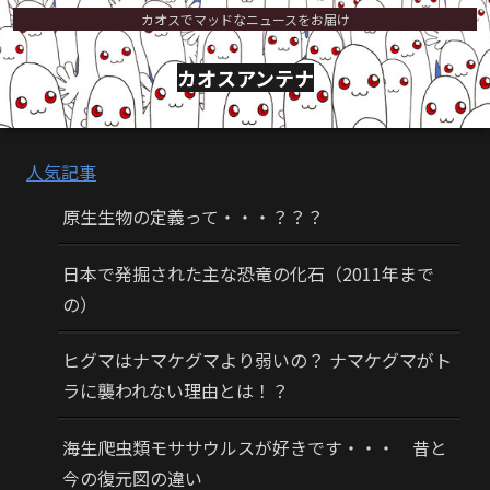
カオスでマッドなニュースをお届け
カオスアンテナ
人気記事
原生生物の定義って・・・？？？
日本で発掘された主な恐竜の化石（2011年まで
の）
ヒグマはナマケグマより弱いの？ ナマケグマがト
ラに襲われない理由とは！？
海生爬虫類モササウルスが好きです・・・ 昔と
今の復元図の違い