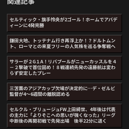
関連記事
セルティック・旗手怜央が2ゴール！ホームでアバデ
ィーンに4発完勝
鎌田大地、トッテナム行き再浮上か！？ドルトムン
ト、ローマとの来夏フリーの人気株を巡る争奪戦へ
サラーが２G１A！リバプールがニューカッスルを４
－２撃破で首位固め！８戦連続先発の遠藤航は変わ
らず安定したプレー
三笘薫のアジアカップ欠場が決定的に…デ・ゼルビ
監督が4～6週間の離脱認める
セルクル・ブリュージュFW上田綺世、4年後は代表
の主力に「よりそこへの思いが強くなった」リーグ
中断後の再開初戦で先発出場 後半22分に退く