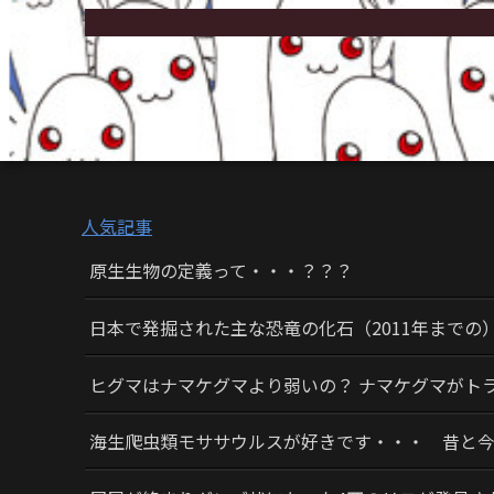
人気記事
原生生物の定義って・・・？？？
日本で発掘された主な恐竜の化石（2011年までの
ヒグマはナマケグマより弱いの？ ナマケグマがト
海生爬虫類モササウルスが好きです・・・ 昔と