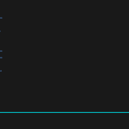
.
.
.
.
.