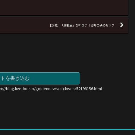
【急募】「退職届」を叩きつける時の決めセリフ
ントを書き込む
tp://blog.livedoor.jp/goldennews/archives/52198156.html