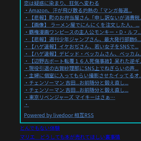
恋は疑惑に染まり、狂気へ変わる
Amazon、汗が飛び散る灼熱の「マンガ毎週...
【悲報】町のお弁当屋さん「申し訳ないが消費税..
【画像】 ラーメン屋でにんにくを注文した人、...
覇権漫画ワンピースの主人公モンキー・D・ルフ..
【悲報】週刊少年ジャンプさん、最大発行部数6...
【ハゲ速報】イケおぢさん、若い女子をSNSで...
【ハゲ速報】デビッド・ベッカムさん、ベッカム..
【辺野古ボート転覆１６人死傷事故】呆れた逆ギ..
現役引退の古賀紗理那にSNS上でねぎらいの声...
主婦に個室に入ってもらい撮影させたイッてるオ..
チェンソーマン 吉田...お前随分と鍛え直し...
チェンソーマン 吉田...お前随分と鍛え直し...
東京リベンジャーズ マイキーはさぁ…
Powered by livedoor 相互RSS
とんでもない体験
マリエ どうしても本が売れてほしい裏事情